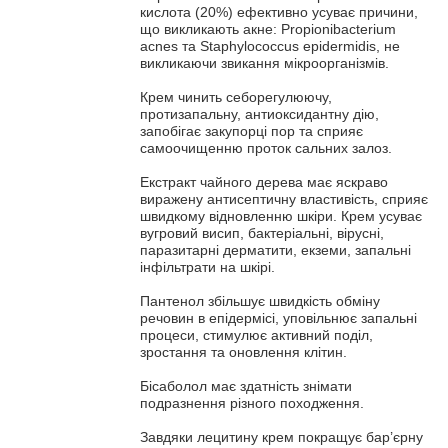
кислота (20%) ефективно усуває причини,
що викликають акне: Propionibacterium
acnes та Staphylococcus epidermidis, не
викликаючи звикання мікроорганізмів.
Крем чинить себорегулюючу,
протизапальну, антиоксидантну дію,
запобігає закупорці пор та сприяє
самоочищенню проток сальних залоз.
Екстракт чайного дерева має яскраво
виражену антисептичну властивість, сприяє
швидкому відновленню шкіри. Крем усуває
вугровий висип, бактеріальні, вірусні,
паразитарні дерматити, екземи, запальні
інфільтрати на шкірі.
Пантенол збільшує швидкість обміну
речовин в епідермісі, уповільнює запальні
процеси, стимулює активний поділ,
зростання та оновлення клітин.
Бісаболол має здатність знімати
подразнення різного походження.
Завдяки лецитину крем покращує бар’єрну