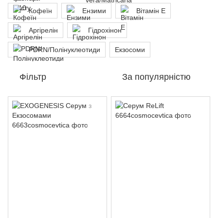
Кофеїн
Ензими
Вітамін Е
Аргірелін
Гідрохінон
PDRN/Полінуклеотиди
Екзосоми
Фільтр
За популярністю