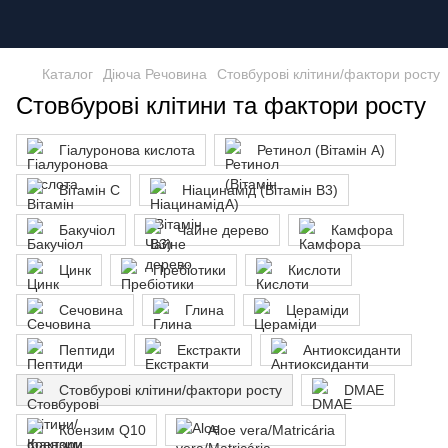
Каталог
Діюча Речовина
Стовбурові клітини/фактори росту
Стовбурові клітини та фактори росту
Гіалуронова кислота
Ретинол (Вітамін А)
Вітамін С
Ніацинамід (Вітамін В3)
Бакучіол
Чайне дерево
Камфора
Цинк
Пребіотики
Кислоти
Сечовина
Глина
Цераміди
Пептиди
Екстракти
Антиоксиданти
Стовбурові клітини/фактори росту
DMAE
Коензим Q10
Aloe vera/Matricária