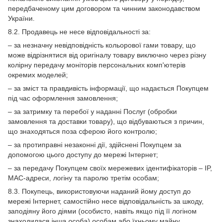
передбаченому цим договором та чинним законодавством
України.
8.2. Продавець не несе відповідальності за:
– за незначну невідповідність кольорової гами товару, що
може відрізнятися від оригіналу товару виключно через різну
колірну передачу моніторів персональних комп'ютерів
окремих моделей;
– за зміст та правдивість інформації, що надається Покупцем
під час оформлення замовлення;
– за затримку та перебої у наданні Послуг (обробки
замовлення та доставки товару), що відбуваються з причин,
що знаходяться поза сферою його контролю;
– за протиправні незаконні дії, здійснені Покупцем за
допомогою цього доступу до мережі Інтернет;
– за передачу Покупцем своїх мережевих ідентифікаторів – IP,
MAC-адреси, логіну та паролю третім особам;
8.3. Покупець, використовуючи наданий йому доступ до
мережі Інтернет, самостійно несе відповідальність за шкоду,
заподіяну його діями (особисто, навіть якщо під її логіном
знаходилася інша особа) особам або їхньому майну,