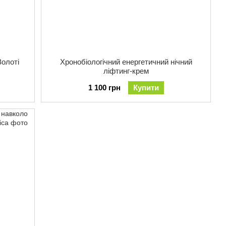
Золоті
Хронобіологічний енергетичний нічний
ліфтинг-крем
1 100 грн
Купити