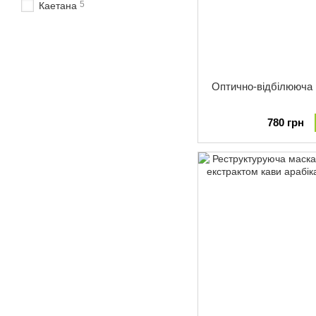
5
Каетана
Оптично-відбілююча 
780 грн