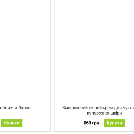
 обличчя Ліфинг
Зміцнюючий нічний крем для чутли
куперозної шкіри
Купити
660 грн
Купити