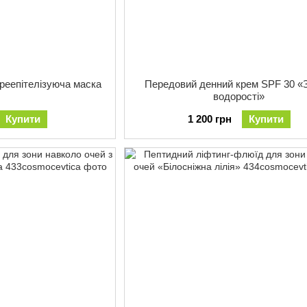
реепітелізуюча маска
Передовий денний крем SPF 30 «
водорості»
Купити
1 200 грн
Купити