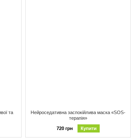
вої та
Нейроседативна заспокійлива маска «SOS-
терапія»
720 грн
Купити