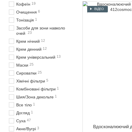
19
Кофеїн
ВІДЕО
6
Очищення
1
Тонізація
Засоби для зони навколо
23
очей
12
Крем нічний
12
Крем денний
13
Крем універсальний
25
Маски
25
Сироватки
5
Хімічні фільтри
1
Комбіновані фільтри
1
Шия/Зона декольте
1
Все тіло
1
Догляд
47
Суха
Вдосконалюючий д
3
Акне/Вугрі