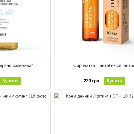
ерзаспокійлива"
Сироватка ПентаГексаПепти
Купити
220 грн
Купити