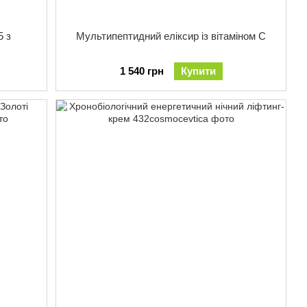
5 з
Мультипептидний еліксир із вітаміном С
1 540 грн
Купити