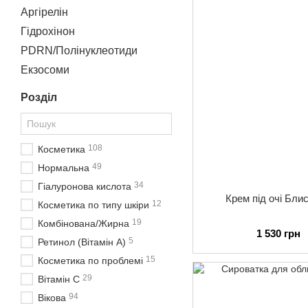
Аргірелін
Гідрохінон
PDRN/Полінуклеотиди
Екзосоми
Розділ
108
Косметика
49
Нормальна
34
Гіалуронова кислота
Крем пiд очі Бли
12
Косметика по типу шкіри
19
Комбінована/Жирна
1 530 грн
5
Ретинол (Вітамін А)
15
Косметика по проблемі
29
Вітамін С
94
Вікова