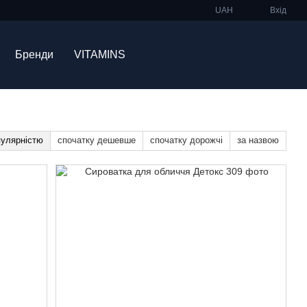
UAH
Вхід
Бренди
VITAMINS
пулярністю
спочатку дешевше
спочатку дорожчі
за назвою