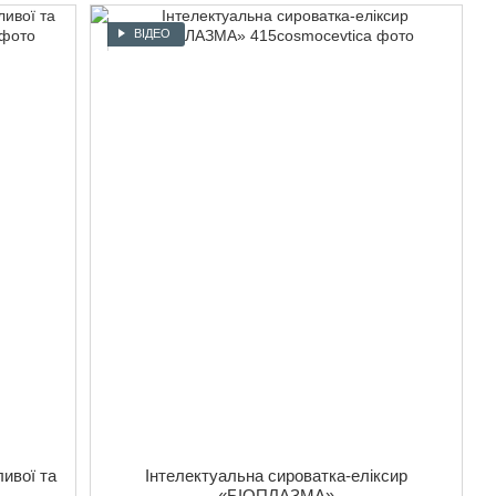
ВІДЕО
ивої та
Інтелектуальна сироватка-еліксир
«БІОПЛАЗМА»