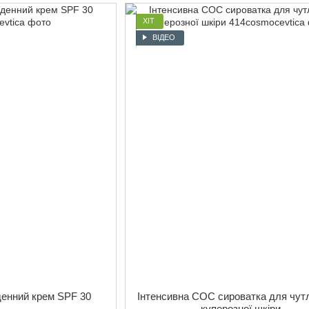
ХІТ
ВІДЕО
енний крем SPF 30
Інтенсивна СОС сироватка для чутл
куперозної шкіри