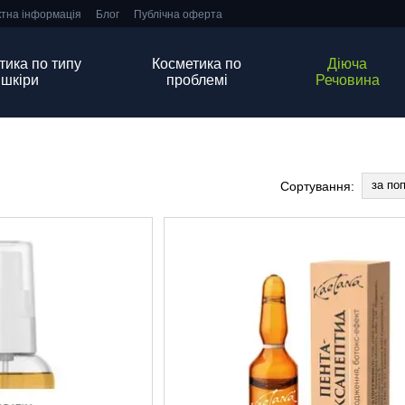
ктна інформація
Блог
Публічна оферта
тика по типу
Косметика по
Діюча
шкіри
проблемі
Речовина
за по
Сортування: