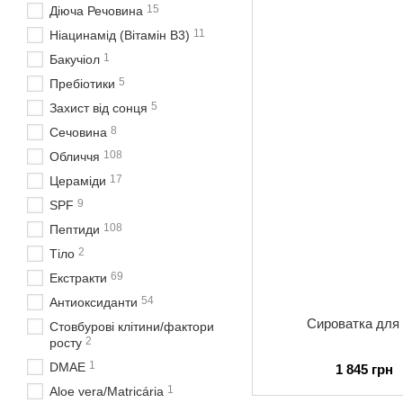
15
Діюча Речовина
11
Ніацинамід (Вітамін В3)
1
Бакучіол
5
Пребіотики
5
Захист від сонця
8
Сечовина
108
Обличчя
17
Цераміди
9
SPF
108
Пептиди
2
Тіло
69
Екстракти
54
Антиоксиданти
Сироватка для
Стовбурові клітини/фактори
2
росту
1
DMAE
1 845 грн
1
Aloe vera/Matricária