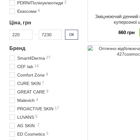
2
PDRN/Полінуклеотиди
6
Екзосоми
Зміцнюючий денний 
куперозної 
Ціна, грн
660 грн
Від Ціна, грн
До Ціна, грн
ОК
Бренд
27
Smart4Derma
14
CEF lab
8
Comfort Zone
7
CURE SKIN
9
GREAT CARE
4
Malevich
17
PROACTIVE SKIN
5
LUVANS
7
AG SKIN
5
ED Cosmetics