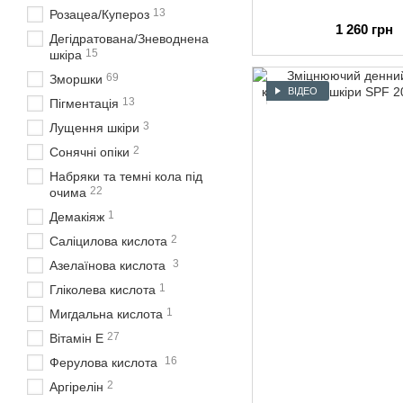
13
Розацеа/Купероз
1 260 грн
Дегідратована/Зневоднена
15
шкіра
69
Зморшки
ВІДЕО
13
Пігментація
3
Лущення шкіри
2
Сонячні опіки
Набряки та темні кола під
22
очима
1
Демакіяж
2
Саліцилова кислота
3
Азелаїнова кислота
1
Гліколева кислота
1
Мигдальна кислота
27
Вітамін Е
16
Ферулова кислота
2
Аргірелін