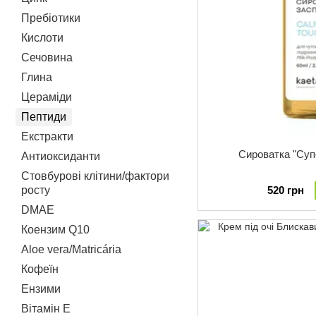
Пребіотики
Кислоти
Сечовина
Глина
Цераміди
Пептиди
Екстракти
Сироватка "Суп
Антиоксиданти
Стовбурові клітини/фактори
520 грн
росту
DMAE
Коензим Q10
Aloe vera/Matricária
Кофеїн
Ензими
Вітамін Е