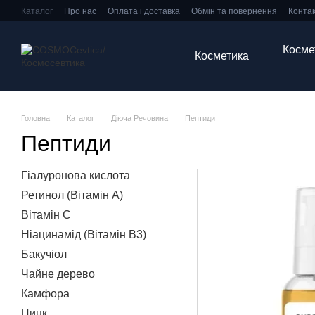
Перейти до основного контенту
Каталог
Про нас
Оплата і доставка
Обмін та повернення
Конта
Косме
Косметика
Головна
Каталог
Діюча Речовина
Пептиди
Пептиди
Гіалуронова кислота
Ретинол (Вітамін А)
Вітамін С
Ніацинамід (Вітамін В3)
Бакучіол
Чайне дерево
Камфора
Цинк