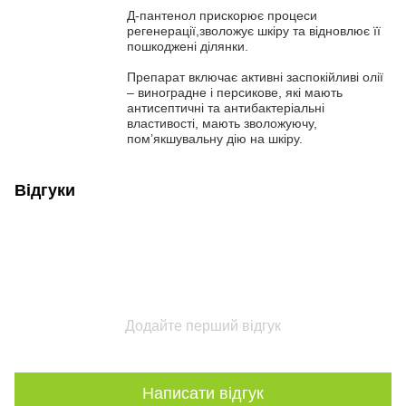
Д-пантенол прискорює процеси
регенерації,зволожує шкіру та відновлює її
пошкоджені ділянки.
Препарат включає активні заспокійливі олії
– виноградне і персикове, які мають
антисептичні та антибактеріальні
властивості, мають зволожуючу,
пом’якшувальну дію на шкіру.
Відгуки
Додайте перший відгук
Написати відгук