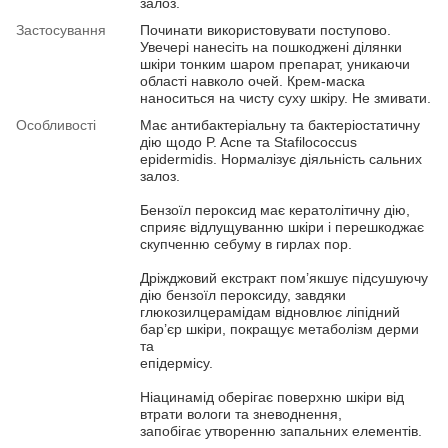
залоз.
Застосування
Починати використовувати поступово.
Увечері нанесіть на пошкоджені ділянки
шкіри тонким шаром препарат, уникаючи
області навколо очей. Крем-маска
наноситься на чисту суху шкіру. Не змивати.
Особливості
Має антибактеріальну та бактеріостатичну
дію щодо P. Acne та Stafilococcus
epidermidis. Нормалізує діяльність сальних
залоз.
Бензоїл пероксид має кератолітичну дію,
сприяє відлущуванню шкіри і перешкоджає
скупченню себуму в гирлах пор.
Дріжджовий екстракт пом’якшує підсушуючу
дію бензоїл пероксиду, завдяки
глюкозилцерамідам відновлює ліпідний
бар’єр шкіри, покращує метаболізм дерми
та
епідермісу.
Ніацинамід оберігає поверхню шкіри від
втрати вологи та зневоднення,
запобігає утворенню запальних елементів.