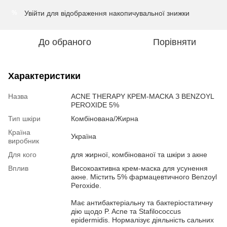
Увійти
для відображення накопичувальної знижки
%
До обраного
Порівняти
Характеристики
Назва
ACNE THERAPY КРЕМ-МАСКА З BENZOYL
PEROXIDE 5%
Тип шкіри
Комбінована/Жирна
Країна
Україна
виробник
Для кого
для жирної, комбінованої та шкіри з акне
Вплив
Високоактивна крем-маска для усунення
акне. Містить 5% фармацевтичного Benzoyl
Peroxide.
Має антибактеріальну та бактеріостатичну
дію щодо P. Acne та Stafilococcus
epidermidis. Нормалізує діяльність сальних