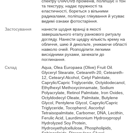
спектру UVA/UVB променів, поліпшує її тон
та текстуру, надає пружності та
еластичності, бореться з вільними
радикалами, поліпшує глікування й усуває
видимі ознаки фотостаріння.
Застосування
нанести щодня вранці в якості
завершального етапу ранкового ритуалу
догляду. Нанести щедру кількість крему на
обличчя, шию й декольте, уникаючи області
навколо очей. Розподілити легкими
висхідними рухами, зачекати до
поглинання.
Склад
Aqua, Olea Europaea (Olive) Fruit Oil.
Glyceryl Stearate, Ceteareth-20, Ceteareth-
12, Cetearyl Alcohol, Cetyl Palmitate,
Caprylic/Capric Triglyceride, Octyidodecanol,
Ethylhexyl Methoxycinnamate, Sodium
Polyacrylate, Retinol Palmitate, Iron Oxides,
Octyldodecyl Oleate, Palmitate, Butylene
Glycol, Pentylene Glycol, Caprylic/Capric
Triglyceride, Tocopherol, Ascorbyl
Tetraisopalmitate, Carbomer, DNA, Lecithin,
Ferulic Acid, Laurdimonium Hydroxypropyl
Hydrolyzed Soy Protein,
Hydroxyethylcellulose, Phospholipids,
Sphingolipids, Dipropylene Glycol,