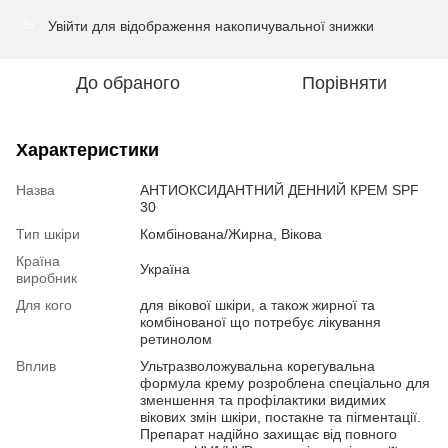
Увійти
для відображення накопичувальної знижки
%
До обраного
Порівняти
Характеристики
Назва
АНТИОКСИДАНТНИЙ ДЕННИЙ КРЕМ SPF
30
Тип шкіри
Комбінована/Жирна, Вікова
Країна
Україна
виробник
Для кого
для вікової шкіри, а також жирної та
комбінованої що потребує лікування
ретинолом
Вплив
Ультразволожувальна корегувальна
формула крему розроблена спеціально для
зменшення та профілактики видимих
вікових змін шкіри, постакне та пігментації.
Препарат надійно захищає від повного