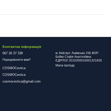
Контактна інформація
067 26 37 338
м. Київ вул. Львівська 15Б ФОП
Бойко Софія Анатоліївна
Передзвонити вам?
ЄДРПОУ 2010350010001321826
Мапа проїзду
COSMOCevtica
COSMOCevtica
cosmocevtica@gmail.com