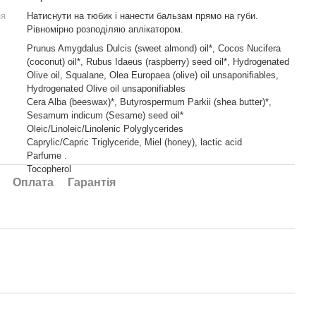
ня
Натиснути на тюбик і нанести бальзам прямо на губи.
Рівномірно розподіляю аплікатором.
Prunus Amygdalus Dulcis (sweet almond) oil*, Cocos Nucifera
(coconut) oil*, Rubus Idaeus (raspberry) seed oil*, Hydrogenated
Olive oil, Squalane, Olea Europaea (olive) oil unsaponifiables,
Hydrogenated Olive oil unsaponifiables
Cera Alba (beeswax)*, Butyrospermum Parkii (shea butter)*,
Sesamum indicum (Sesame) seed oil*
Oleic/Linoleic/Linolenic Polyglycerides
Caprylic/Capric Triglyceride, Miel (honey), lactic acid
Parfume .
Tocopherol
Оплата
Гарантія