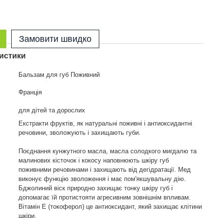
Замовити швидко
истики
Бальзам для губ Поживний
Франція
для дітей та дорослих
Екстракти фруктів, як натуральні поживні і антиоксидантні
речовини, зволожують і захищають губи.
Поєднання кунжутного масла, масла солодкого мигдалю та
малинових кісточок і кокосу наповнюють шкіру губ
поживними речовинами і захищають від дегідратації. Мед
виконує функцію зволоження і має пом'якшувальну дію.
Бджолиний віск природно захищає тонку шкіру губ і
допомагає їй протистояти агресивним зовнішнім впливам.
Вітамін Е (токоферол) це антиоксидант, який захищає клітини
шкіри.