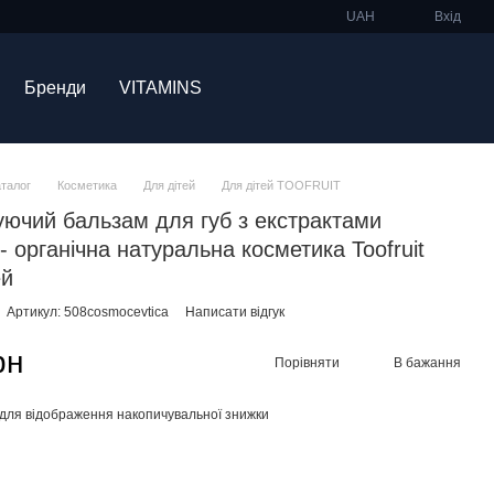
UAH
Вхід
Бренди
VITAMINS
аталог
Косметика
Для дітей
Для дітей TOOFRUIT
ючий бальзам для губ з екстрактами
- органічна натуральна косметика Toofruit
ей
Артикул: 508cosmocevtica
Написати відгук
рн
Порівняти
В бажання
для відображення накопичувальної знижки