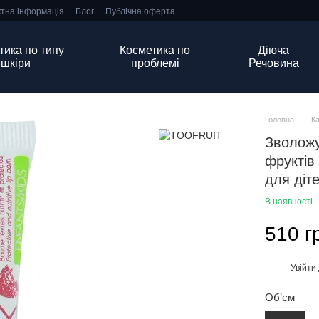
ктна інформація
Блог
Публічна оферта
тика по типу
Косметика по
Діюча
шкіри
проблемі
Речовина
Головна
К
Зволожу
фруктів 
для діт
В наявності
510 г
Увійти
%
Обʼєм