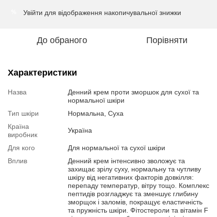
Увійти
для відображення накопичувальної знижки
%
До обраного
Порівняти
Характеристики
Назва
Денний крем проти зморшок для сухої та
нормальної шкіри
Тип шкіри
Нормальна, Суха
Країна
Україна
виробник
Для кого
Для нормальної та сухої шкіри
Вплив
Денний крем інтенсивно зволожує та
захищає зрілу суху, нормальну та чутливу
шкіру від негативних факторів довкілля:
перепаду температур, вітру тощо. Комплекс
пептидів розгладжує та зменшує глибину
зморщок і заломів, покращує еластичність
та пружність шкіри. Фітостероли та вітамін F