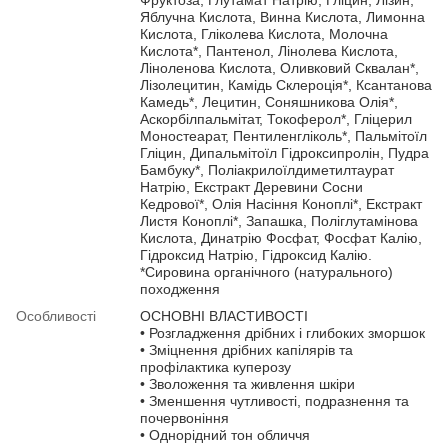
Яблучна Кислота, Винна Кислота, Лимонна
Кислота, Гліколева Кислота, Молочна
Кислота*, Пантенол, Лінолева Кислота,
Ліноленова Кислота, Оливковий Сквалан*,
Лізолецитин, Камідь Склероція*, Ксантанова
Камедь*, Лецитин, Соняшникова Олія*,
Аскорбілпальмітат, Токоферол*, Гліцерил
Моностеарат, Пентиленгліколь*, Пальмітоїл
Гліцин, Дипальмітоїл Гідроксипролін, Пудра
Бамбуку*, Поліакрилоїлдиметилтаурат
Натрію, Екстракт Деревини Сосни
Кедрової*, Олія Насіння Коноплі*, Екстракт
Листя Коноплі*, Запашка, Поліглутамінова
Кислота, Динатрію Фосфат, Фосфат Калію,
Гідроксид Натрію, Гідроксид Калію.
*Сировина органічного (натурального)
походження
Особливості
ОСНОВНІ ВЛАСТИВОСТІ
• Розгладження дрібних і глибоких зморшок
• Зміцнення дрібних капілярів та
профілактика куперозу
• Зволоження та живлення шкіри
• Зменшення чутливості, подразнення та
почервоніння
• Однорідний тон обличчя