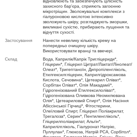
відновлюють та забезпечують цілісність
захисного бар'єра, сприяють загоєнню
мікротріщин. Зволожувальні комплекси з
гіалуроновою кислотою інтенсивно
зволожують шкіру, розгладжують зморшки,
викликані сухістю, прибирають лущення та
відчуття сухості.
Застосування
Нанести невелику кількість крему на
попередньо очищену шкіру.
Використовувати вранці та ввечері.
Склад
Вода, Каприлік/Капрік Тригліцериди*,
Гліцерин*, Гліцерил Цитрат/Лактат/Лінолеат/
Олеат*, Тригептаноїн, Дипропіленгліколь,
Етилгексилгліцерин, Каприлгідроксамова
Кислота, Сечовина*, Цетеарил Оліват*,
Сорбітан Оліват*, Олія Макадамії*,
Гідрогенізований Етилгексилоліват*,
Гідрогенізована Оливкова Неомилювана
Олія*, Цетеариловий Спирт*, Олія Насіння
Абіссінської Гірчиці*, Фітостерини,
Олеїловий Спирт, Гліцерил Поліакрилат,
Трегалоза*, Серин*, Пентиленгліколь*,
Гліцерилполіакрилат, Альгін*,
Каприлілгліколь, Гіалуронат Натрію,
Пуллулан*, Глюкоза, Натрій PCA, Сорбітол*,
Фруктоза, Глутамат Натрію, Гліцин, Лізин,