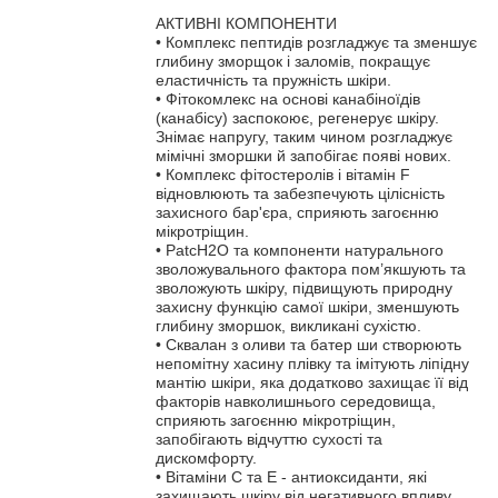
АКТИВНІ КОМПОНЕНТИ
• Комплекс пептидів розгладжує та зменшує
глибину зморщок і заломів, покращує
еластичність та пружність шкіри.
• Фітокомлекс на основі канабіноїдів
(канабісу) заспокоює, регенерує шкіру.
Знімає напругу, таким чином розгладжує
мімічні зморшки й запобігає появі нових.
• Комплекс фітостеролів і вітамін F
відновлюють та забезпечують цілісність
захисного бар'єра, сприяють загоєнню
мікротріщин.
• PatcH2O та компоненти натурального
зволожувального фактора пом’якшують та
зволожують шкіру, підвищують природну
захисну функцію самої шкіри, зменшують
глибину зморшок, викликані сухістю.
• Сквалан з оливи та батер ши створюють
непомітну хасину плівку та імітують ліпідну
мантію шкіри, яка додатково захищає її від
факторів навколишнього середовища,
сприяють загоєнню мікротріщин,
запобігають відчуттю сухості та
дискомфорту.
• Вітаміни С та Е - антиоксиданти, які
захищають шкіру від негативного впливу