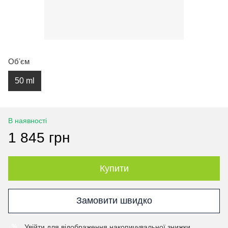
Обʼєм
50 ml
В наявності
1 845 грн
Купити
Замовити швидко
Увійти
для відображення накопичувальної знижки
%