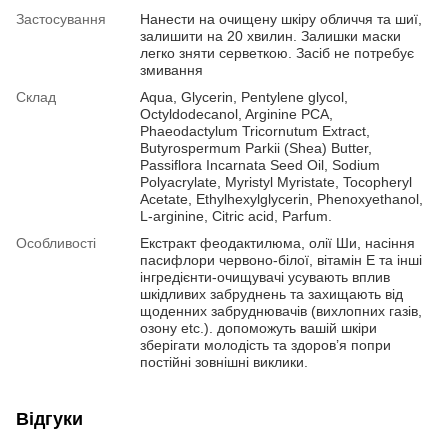
Застосування
Нанести на очищену шкіру обличчя та шиї,
залишити на 20 хвилин. Залишки маски
легко зняти серветкою. Засіб не потребує
змивання
Склад
Aqua, Glycerin, Pentylene glycol,
Octyldodecanol, Arginine PCA,
Phaeodactylum Tricornutum Extract,
Butyrospermum Parkii (Shea) Butter,
Passiflora Incarnata Seed Oil, Sodium
Polyacrylate, Myristyl Myristate, Tocopheryl
Acetate, Ethylhexylglycerin, Phenoxyethanol,
L-arginine, Citric acid, Parfum.
Особливості
Екстракт феодактилюма, олії Ши, насіння
пасифлори червоно-білої, вітамін Е та інші
інгредієнти-очищувачі усувають вплив
шкідливих забруднень та захищають від
щоденних забруднювачів (вихлопних газів,
озону etc.). допоможуть вашій шкіри
зберігати молодість та здоров’я попри
постійні зовнішні виклики.
Відгуки