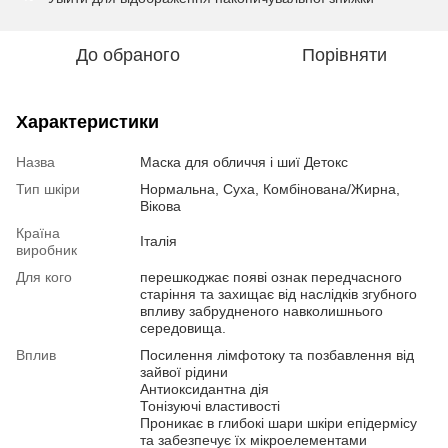
До обраного
Порівняти
Характеристики
Назва
Маска для обличчя і шиї Детокс
Тип шкіри
Нормальна, Суха, Комбінована/Жирна,
Вікова
Країна
Італія
виробник
Для кого
перешкоджає появі ознак передчасного
старіння та захищає від наслідків згубного
впливу забрудненого навколишнього
середовища.
Вплив
Посилення лімфотоку та позбавлення від
зайвої рідини
Антиоксидантна дія
Тонізуючі властивості
Проникає в глибокі шари шкіри епідермісу
та забезпечує їх мікроелементами