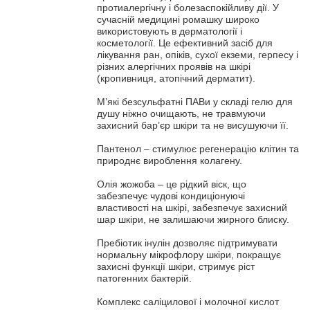
протиалергічну і болезаспокійливу дії. У
сучасній медицині ромашку широко
використовують в дерматології і
косметології. Це ефективний засіб для
лікування ран, опіків, сухої екземи, герпесу і
різних алергічних проявів на шкірі
(кропивниця, атопічний дерматит).
М’які безсульфатні ПАВи у складі гелю для
душу ніжно очищають, не травмуючи
захисний бар’єр шкіри та не висушуючи її.
Пантенол – стимулює регенерацію клітин та
природнє вироблення колагену.
Олія жожоба – це рідкий віск, що
забезпечує чудові кондиціонуючі
властивості на шкірі, забезпечує захисний
шар шкіри, не залишаючи жирного блиску.
Пребіотик інулін дозволяє підтримувати
нормальну мікрофлору шкіри, покращує
захисні функції шкіри, стримує ріст
патогенних бактерій.
Комплекс саліцилової і молочної кислот