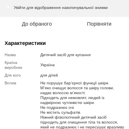
Увійти
для відображення накопичувальної знижки
%
До обраного
Порівняти
Характеристики
Назва
Дитячий засіб для купання
Країна
Україна
виробник
Для кого
для дітей
Вплив
Не порушує бар’єрної функції шкіри.
М’яко очищує волосся та шкіру голови,
надає волоссю м’якості.
Підходить для немовлят, людей із
надмірною чутливістю шкіри.
Не подразнює очі.
Не містить сульфатів.
Ніжний фізіологічний дитячий засіб
підходить для очищення тіла та волосся,
який не подразнює і не пересушує вразливу