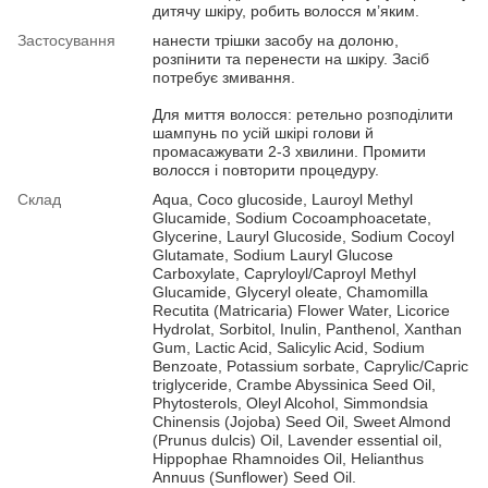
дитячу шкіру, робить волосся м’яким.
Застосування
нанести трішки засобу на долоню,
розпінити та перенести на шкіру. Засіб
потребує змивання.
Для миття волосся: ретельно розподілити
шампунь по усій шкірі голови й
промасажувати 2-3 хвилини. Промити
волосся і повторити процедуру.
Склад
Aqua, Coco glucoside, Lauroyl Methyl
Glucamide, Sodium Cocoamphoacetate,
Glycerine, Lauryl Glucoside, Sodium Cocoyl
Glutamate, Sodium Lauryl Glucose
Carboxylate, Capryloyl/Caproyl Methyl
Glucamide, Glyceryl oleate, Chamomilla
Recutita (Matricaria) Flower Water, Licorice
Hydrolat, Sorbitol, Inulin, Panthenol, Xanthan
Gum, Lactic Acid, Salicylic Acid, Sodium
Benzoate, Potassium sorbate, Caprylic/Capric
triglyceride, Crambe Abyssinica Seed Oil,
Phytosterols, Oleyl Alcohol, Simmondsia
Chinensis (Jojoba) Seed Oil, Sweet Almond
(Prunus dulcis) Oil, Lavender essential oil,
Hippophae Rhamnoides Oil, Helianthus
Annuus (Sunflower) Seed Oil.