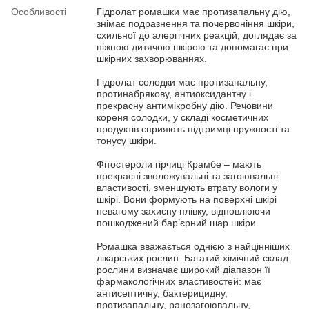
Особливості
Гідролат ромашки має протизапальну дію,
знімає подразнення та почервоніння шкіри,
схильної до алергічних реакцій, доглядає за
ніжною дитячою шкірою та допомагає при
шкірних захворюваннях.
Гідролат солодки має протизапальну,
протинабрякову, антиоксидантну і
прекрасну антимікробну дію. Речовини
кореня солодки, у складі косметичних
продуктів сприяють підтримці пружності та
тонусу шкіри.
Фітостероли гірчиці Крамбе – мають
прекрасні зволожувальні та загоювальні
властивості, зменшують втрату вологи у
шкірі. Вони формують на поверхні шкірі
невагому захисну плівку, відновлюючи
пошкоджений бар’єрний шар шкіри.
Ромашка вважається однією з найцінніших
лікарських рослин. Багатий хімічний склад
рослини визначає широкий діапазон її
фармакологічних властивостей: має
антисептичну, бактерицидну,
протизапальну, ранозагоювальну,