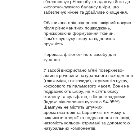
збалансовує pH засобу та адаптує його до
кислотно-лужного балансу шкіри, що
забезпечує ніжне та дбайливе очищення.
Обліпихова олія відновлює шкірний покрив
після різноманітних пошкоджень,
прискорюючи формування тканин.
Пом’якшує суху шкіру та відновлює
пружність.
Перевага фізіологічного засобу для
купання:
У засобі використано м’які поверхнево-
активні речовини натурального походження
(глюкаміди, глюкозиди), отримані з цукру,
кокосового та пальмового масел. Вони не
подразнюють шкіру, не містять окису
етилену та сульфатів, є біорозкладними
(індекс відновлення вуглецю 94-95%).
Шампунь не містить штучних
ароматизаторів та барвників, які можуть
викликати алергії та подразнення на шкірі,
натомість кольори отримані за допомогою
натуральних компонентів.