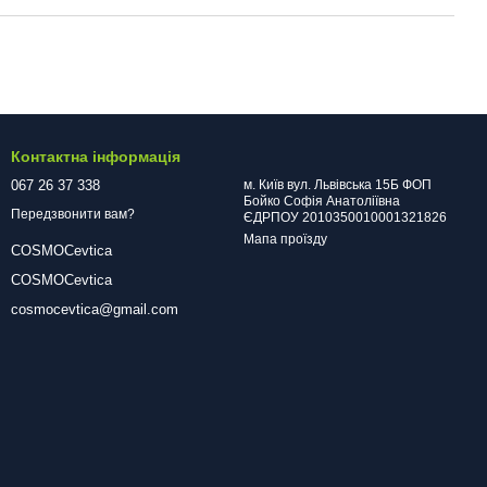
Контактна інформація
067 26 37 338
м. Київ вул. Львівська 15Б ФОП
Бойко Софія Анатоліївна
Передзвонити вам?
ЄДРПОУ 2010350010001321826
Мапа проїзду
COSMOCevtica
COSMOCevtica
cosmocevtica@gmail.com