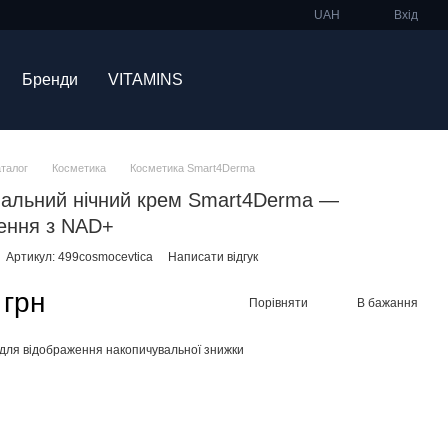
UAH
Вхід
Бренди
VITAMINS
аталог
Косметика
Косметика Smart4Derma
альний нічний крем Smart4Derma —
ення з NAD+
Артикул: 499cosmocevtica
Написати відгук
 грн
Порівняти
В бажання
для відображення накопичувальної знижки