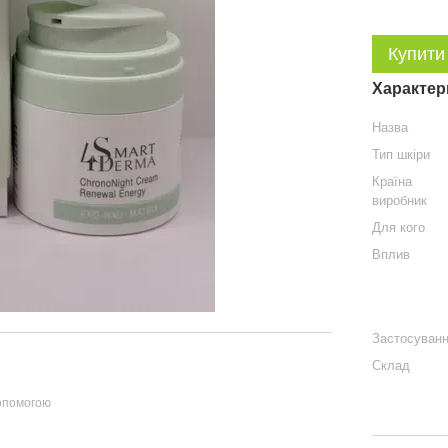
Купити
Характер
Назва
Тип шкіри
Країна
виробник
Для кого
Вплив
Застосуван
Склад
допомогою