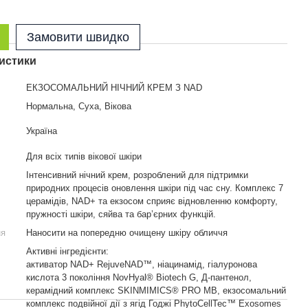
Замовити швидко
истики
ЕКЗОСОМАЛЬНИЙ НІЧНИЙ КРЕМ З NAD
Нормальна, Суха, Вікова
Україна
Для всіх типів вікової шкіри
Інтенсивний нічний крем, розроблений для підтримки
природних процесів оновлення шкіри під час сну. Комплекс 7
церамідів, NAD+ та екзосом сприяє відновленню комфорту,
пружності шкіри, сяйва та бар’єрних функцій.
ня
Наносити на попередню очищену шкіру обличчя
Активні інгредієнти:
активатор NAD+ RejuveNAD™, ніацинамід, гіалуронова
кислота 3 покоління NovHyal® Biotech G, Д-пантенол,
керамідний комплекс SKINMIMICS® PRO MB, екзосомальний
комплекс подвійної дії з ягід Годжі PhytoCellTec™ Exosomes