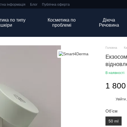
ктна інформація
Блог
Публічна оферта
тика по типу
Косметика по
Діюча
шкіри
проблемі
Речовина
Головна
К
Екзосом
відновл
В наявності
1 800
Увійти
%
Обʼєм
50 ml