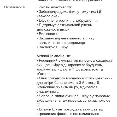
Особливості
Основні властивості:
• Забезпечує демакіяж, у тому числі й
навколо очей
• Ефективно розчиняє забруднення
• Підтримує оптимальний рівень
зволоженості шкіри
• Вирівнює тон
• Захищає від негативного впливу
навколишнього середовища
• Заспокоює шкіру
Активні компоненти:
• Рослинний емульгатор на основі сахарози
очищає шкіру від жирових забруднень,
макіяжу, залишаючи її шовковистою та
м’якою.
• Олія солодкого мигдалю містить ідеальний
для шкіри баланс омега-3 й омега-6,
інтенсивно живить шкіру, відновлює
еластичність.
• Червона глина очищає шкіру від жирових
забруднень, вітамінізує шкіру та заспокоює
її.
• Вітамін Е - антиоксидант, захищає від
агресивних факторів навколишнього