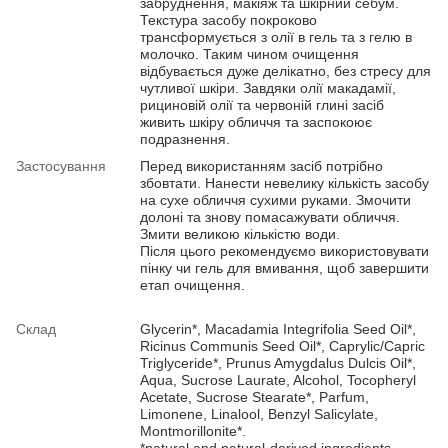
забруднення, макіяж та шкірний себум.
Текстура засобу покроково
трансформується з олії в гель та з гелю в
молочко. Таким чином очищення
відбувається дуже делікатно, без стресу для
чутливої шкіри. Завдяки олії макадамії,
рициновій олії та червоній глині засіб
живить шкіру обличчя та заспокоює
подразнення.
Застосування
Перед використанням засіб потрібно
збовтати. Нанести невелику кількість засобу
на сухе обличчя сухими руками. Змочити
долоні та знову помасажувати обличчя.
Змити великою кількістю води.
Після цього рекомендуємо використовувати
пінку чи гель для вмивання, щоб завершити
етап очищення.
Склад
Glycerin*, Macadamia Integrifolia Seed Oil*,
Ricinus Communis Seed Oil*, Caprylic/Capric
Triglyceride*, Prunus Amygdalus Dulcis Oil*,
Aqua, Sucrose Laurate, Alcohol, Tocopheryl
Acetate, Sucrose Stearate*, Parfum,
Limonene, Linalool, Benzyl Salicylate,
Montmorillonite*.
*natural and natural-derived ingredients