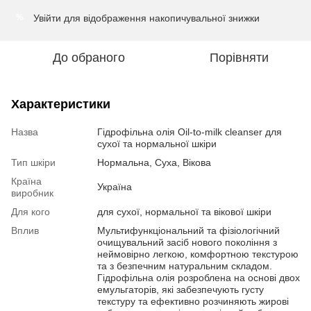
Увійти
для відображення накопичувальної знижки
%
До обраного
Порівняти
Характеристики
Назва
Гідрофільна олія Oil-to-milk cleanser для
сухої та нормальної шкіри
Тип шкіри
Нормальна, Суха, Вікова
Країна
Україна
виробник
Для кого
для сухої, нормальної та вікової шкіри
Вплив
Мультифункціональний та фізіологічний
очищувальний засіб нового покоління з
неймовірно легкою, комфортною текстурою
та з безпечним натуральним складом.
Гідрофільна олія розроблена на основі двох
емульгаторів, які забезпечують густу
текстуру та ефективно розчиняють жирові