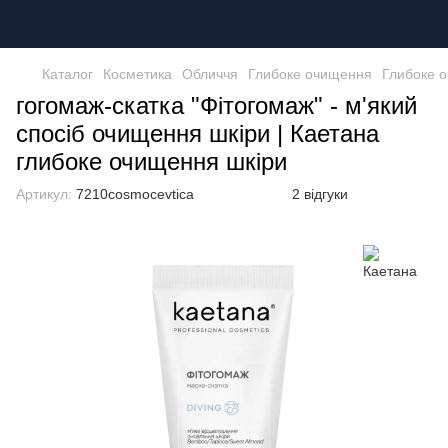
Каталог
Косметика
Обличчя
Глибоке очищення
Глибоке 
гогомаж-скатка "Фітогомаж" - м'який
спосіб очищення шкіри | Каетана
глибоке очищення шкіри
Артикул:
7210cosmocevtica
2 відгуки