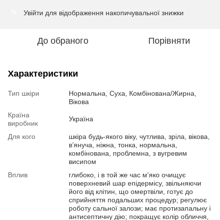
Увійти
для відображення накопичувальної знижки
%
До обраного
Порівняти
Характеристики
Тип шкіри
Нормальна, Суха, Комбінована/Жирна,
Вікова
Країна
Україна
виробник
Для кого
шкіра будь-якого віку, чутлива, зріла, вікова,
в’януча, ніжна, тонка, нормальна,
комбінована, проблемна, з вугревим
висипом
Вплив
глибоко, і в той же час м'яко очищує
поверхневий шар епідермісу, звільняючи
його від клітин, що омертвіли, готує до
сприйняття подальших процедур; регулює
роботу сальної залози; має протизапальну і
антисептичну дію; покращує колір обличчя,