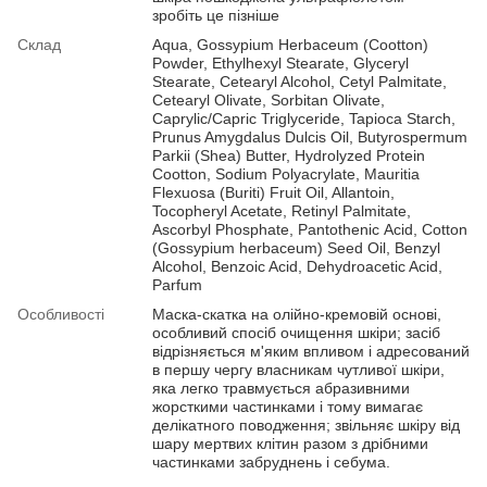
зробіть це пізніше
Склад
Aqua, Gossypium Herbaceum (Cootton)
Powder, Ethylhexyl Stearate, Glyceryl
Stearate, Cetearyl Alcohol, Cetyl Palmitate,
Cetearyl Olivate, Sorbitan Olivate,
Caprylic/Capric Triglyceride, Tapioca Starch,
Prunus Amygdalus Dulcis Оil, Butyrospermum
Parkii (Shea) Butter, Hydrolyzed Protein
Cootton, Sodium Polyacrylate, Mauritia
Flexuosa (Buriti) Fruit Oil, Allantoin,
Tocopheryl Acetate, Retinyl Palmitate,
Ascorbyl Phosphate, Рantothenic Аcid, Cotton
(Gossypium herbaceum) Seed Oil, Benzyl
Alcohol, Benzoic Acid, Dehydroacetic Acid,
Parfum
Особливості
Маска-скатка на олійно-кремовій основі,
особливий спосіб очищення шкіри; засіб
відрізняється м'яким впливом і адресований
в першу чергу власникам чутливої ​​шкіри,
яка легко травмується абразивними
жорсткими частинками і тому вимагає
делікатного поводження; звільняє шкіру від
шару мертвих клітин разом з дрібними
частинками забруднень і себума.