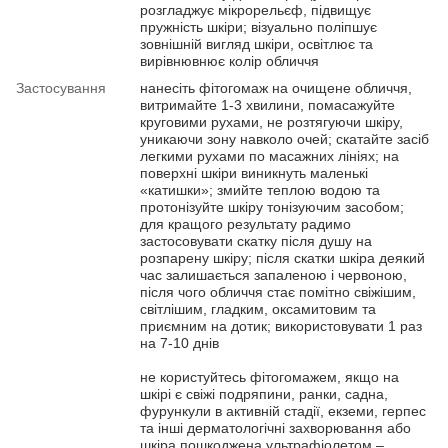
розгладжує мікрорельєф, підвищує
пружність шкіри; візуально поліпшує
зовнішній вигляд шкіри, освітлює та
вирівнювнює колір обличчя
Застосування
нанесіть фітогомаж на очищене обличчя,
витримайте 1-3 хвилини, помасажуйте
круговими рухами, не розтягуючи шкіру,
уникаючи зону навколо очей; скатайте засіб
легкими рухами по масажних лініях; на
поверхні шкіри виникнуть маленькі
«катишки»; змийте теплою водою та
протонізуйте шкіру тонізуючим засобом;
для кращого результату радимо
застосовувати скатку після душу на
розпарену шкіру; після скатки шкіра деякий
час залишається запаленою і червоною,
після чого обличчя стає помітно свіжішим,
світлішим, гладким, оксамитовим та
приємним на дотик; використовувати 1 раз
на 7-10 днів
не користуйтесь фітогомажем, якщо на
шкірі є свіжі подряпини, ранки, садна,
фурункули в активній стадії, екземи, герпес
та інші дерматологічні захворювання або
шкіра пошкоджена ультрафіолетом –