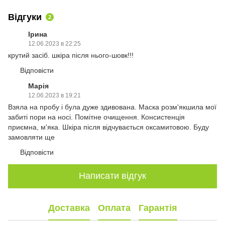
Відгуки
2
Ірина
12.06.2023 в 22:25
крутий засіб. шкіра після нього-шовк!!!
Відповісти
Марія
12.06.2023 в 19:21
Взяла на пробу і була дуже здивована. Маска розм'якшила мої
забиті пори на носі. Помітне очищення. Консистенція
приємна, м'яка. Шкіра після відчувається оксамитовою. Буду
замовляти ще
Відповісти
Написати відгук
Доставка
Оплата
Гарантія