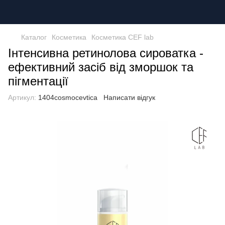
Каталог
Косметика
Косметика CEF lab
Інтенсивна ретинолова сироватка -
ефективний засіб від зморшок та
пігментації
Артикул:
1404cosmocevtica
Написати відгук