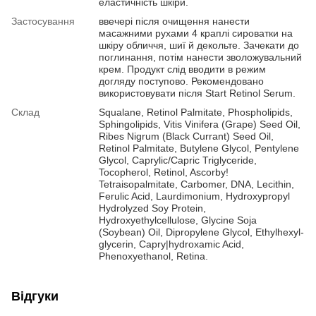
еластичність шкіри.
Застосування
ввечері після очищення нанести
масажними рухами 4 краплі сироватки на
шкіру обличчя, шиї й декольте. Зачекати до
поглинання, потім нанести зволожувальний
крем. Продукт слід вводити в режим
догляду поступово. Рекомендовано
використовувати після Start Retinol Serum.
Склад
Squalane, Retinol Palmitate, Phospholipids,
Sphingolipids, Vitis Vinifera (Grape) Seed Oil,
Ribes Nigrum (Black Currant) Seed Oil,
Retinol Palmitate, Butylene Glycol, Pentylene
Glycol, Caprylic/Capric Triglyceride,
Tocopherol, Retinol, Ascorby!
Tetraisopalmitate, Carbomer, DNA, Lecithin,
Ferulic Acid, Laurdimonium, Hydroxypropyl
Hydrolyzed Soy Protein,
Hydroxyethylcellulose, Glycine Soja
(Soybean) Oil, Dipropylene Glycol, Ethylhexyl-
glycerin, Capry|hydroxamic Acid,
Phenoxyethanol, Retina.
Відгуки