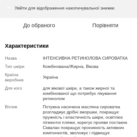
Увійти
для відображення накопичувальної знижки
%
До обраного
Порівняти
Характеристики
Назва
ІНТЕНСИВНА РЕТИНОЛОВА СИРОВАТКА
Тип шкіри
Комбінована/Жирна, Вікова
Країна
Україна
виробник
Для кого
для вікової шкіри, а також жирної та
комбінованої що потребує лікування
ретинолом
Вплив
Потужна насичена масляна сироватка
розгладжує дрібні зморшки, покращує
пружність і еластичність шкіри, освітлює
пігментні плями, корегує прояви постакне.
Сквалан покращує проникність активних
компонентів, зволожує і підвищує