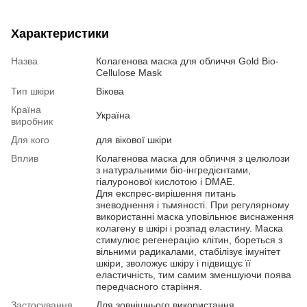
Характеристики
Назва
Колагенова маска для обличчя Gold Bio-
Cellulose Mask
Тип шкіри
Вікова
Країна
Україна
виробник
Для кого
для вікової шкіри
Вплив
Колагенова маска для обличчя з целюлози
з натуральними біо-інгредієнтами,
гіалуронової кислотою і DMAE.
Для експрес-вирішення питань
зневоднення і тьмяності. При регулярному
використанні маска уповільнює виснаження
колагену в шкірі і розпад еластину. Маска
стимулює регенерацію клітин, бореться з
вільними радикалами, стабілізує імунітет
шкіри, зволожує шкіру і підвищує її
еластичність, тим самим зменшуючи поява
передчасного старіння.
Застосування
Для зовнішнього використання.