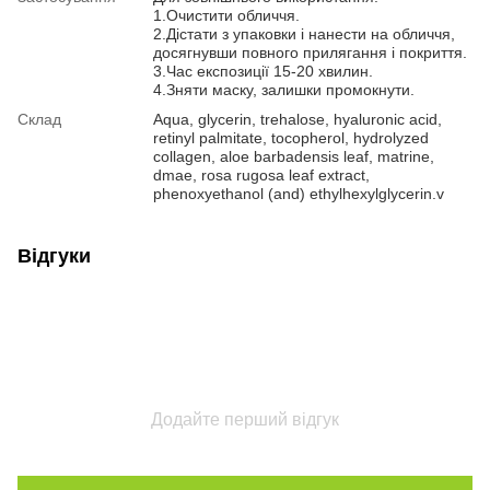
1.Очистити обличчя.
2.Дістати з упаковки і нанести на обличчя,
досягнувши повного прилягання і покриття.
3.Час експозиції 15-20 хвилин.
4.Зняти маску, залишки промокнути.
Склад
Aqua, glycerin, trehalose, hyaluronic acid,
retinyl palmitate, tocopherol, hydrolyzed
collagen, aloe barbadensis leaf, matrine,
dmае, rosa rugosa leaf extract,
phenoxyethanol (and) ethylhexylglycerin.v
Відгуки
Додайте перший відгук