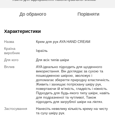
До обраного
Порівняти
Характеристики
Назва
Крем для рук AYA HAND CREAM
Країна
Ізраїль
виробник
Для кого
Для всіх типів шкіри
Вплив
AYA ідеально підходить для щоденного
використання. Він доглядає за сухою та
пошкодженою шкірою, зволожує і
допомагає зберегти природну еластичність.
Живить і захищає потріскану шкіру рук,
повертаючи ій мʼякість, гладкість і ніжність.
Підходить для будь-якого типу шкіри, навіть
для подразненої та чутливої, Також
підходить для загрублої шкіри на ліктях.
Застосування
Нанесіть невелику кількість крему на чисту
та суху шкіру рук.