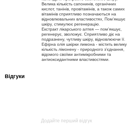
Велика кількість сапонинів, органічних
кислот, танінів, провітамінів, а також самих
вітамінів сприятливо позначаються на
відновлювальних властивостях, Помʼякшує
шкіру, стимулює регенерацію.
Екстракт лікарського алтея — помʼякшує,
регенерує, зволожує. Сприятливо діє на
подразнену, чутливу шкіру, відновлюючи її.
Ефірна олія шкірки лимона - містить велику
кількість лімонену - природного зʼєднання,
відомого своїми антимікробними та
антиоксидантними властивостями.
Відгуки
Додайте перший відгук