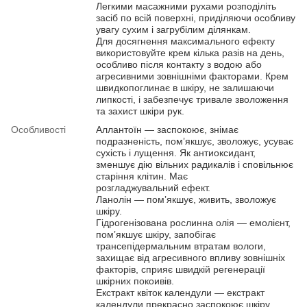
Легкими масажними рухами розподіліть
засіб по всій поверхні, приділяючи особливу
увагу сухим і загрубілим ділянкам.
Для досягнення максимального ефекту
використовуйте крем кілька разів на день,
особливо після контакту з водою або
агресивними зовнішніми факторами. Крем
швидкопоглинає в шкіру, не залишаючи
липкості, і забезпечує тривале зволоження
та захист шкіри рук.
Особливості
Аллантоїн — заспокоює, знімає
подразненість, помʼякшує, зволожує, усуває
сухість і лущення. Як антиоксидант,
зменшує дію вільних радикалів і сповільнює
старіння клітин. Має
розгладжувальний ефект.
Ланолін — помʼякшує, живить, зволожує
шкіру.
Гідрогенізована рослинна олія — емолієнт,
помʼякшує шкіру, запобігає
трансепідермальним втратам вологи,
захищає від агресивного впливу зовнішніх
факторів, сприяє швидкій регенерації
шкірних покоивів.
Екстракт квіток календули — екстракт
календули прекрасно заспокоює шкіру.