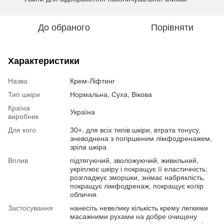
До обраного
Порівняти
Характеристики
Назва
Крем-Ліфтинг
Тип шкіри
Нормальна, Суха, Вікова
Країна
Україна
виробник
Для кого
30+, для всіх типів шкіри, втрата тонусу,
зневоднена з погіршеним лімфодренажем,
зріла шкіра
Вплив
підтягуючий, зволожуючий, живильний,
укріплює шкіру і покращує її еластичність;
розгладжує зморшки, знімає набряклість,
покращує лімфодренаж, покращує колір
обличчя.
Застосування
нанесіть невелику кількість крему легкими
масажними рухами на добре очищену