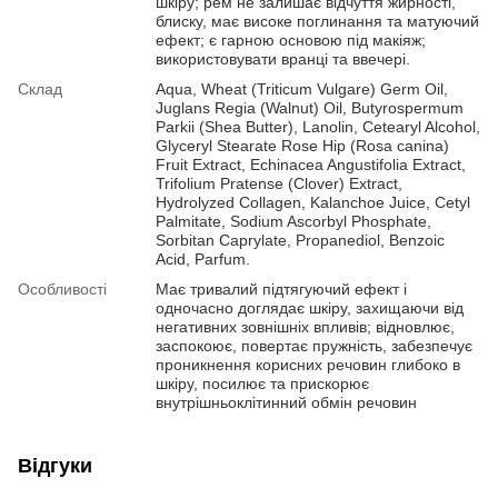
шкіру; рем не залишає відчуття жирності,
блиску, має високе поглинання та матуючий
ефект; є гарною основою під макіяж;
використовувати вранці та ввечері.
Склад
Aqua, Wheat (Triticum Vulgare) Germ Oil,
Juglans Regia (Walnut) Oil, Butyrospermum
Parkii (Shea Butter), Lanolin, Cetearyl Alcohol,
Glyceryl Stearate Rose Hip (Rosa canina)
Fruit Extract, Echinacea Angustifolia Extract,
Trifolium Pratense (Clover) Extract,
Hydrolyzed Collagen, Kalanchoe Juice, Cetyl
Palmitate, Sodium Ascorbyl Phosphate,
Sorbitan Caprylate, Propanediol, Benzoic
Acid, Parfum.
Особливості
Має тривалий підтягуючий ефект і
одночасно доглядає шкіру, захищаючи від
негативних зовнішніх впливів; відновлює,
заспокоює, повертає пружність, забезпечує
проникнення корисних речовин глибоко в
шкіру, посилює та прискорює
внутрішньоклітинний обмін речовин
Відгуки