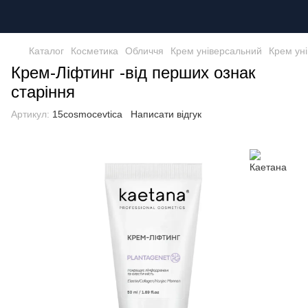
Каталог
Косметика
Обличчя
Крем універсальний
Крем ун
Крем-Ліфтинг -від перших ознак
старіння
Артикул:
15cosmocevtica
Написати відгук