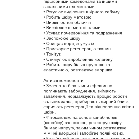
підшкірними комедонами та іншими
запальними елементами
• Регулює виділення шкірного себуму
• Робить шкіру матовою
• Вирівнює тон обличчя
• Висвітлює пігментні плями
• Усуває почервоніння та подразнення
• Заспокоює шкіру
• Очищає пори, звужує їх
• Прискорює регенерацію тканин
• Тонізує
• Стимулює виробленню колагену
• Робить шкіру більш пружною та
еластичною, розгладжує зморшки
Активні компоненти
• Зелена та біла глини ефективно
поглинають забруднення, знімають
запалення, нормалізують процес роботи
сальних залоз, прибирають жирний блиск,
сприяють регенерації та відновленню клітин
шкіри.
• Фітокомлекс на основі канабіноїдів
(канабісу) заспокоює, регенерує шкіру.
Знімає напругу, таким чином розгладжує
мімічні зморшки і запобігає появі нових.
• Китайський женьшень зменшує виділення