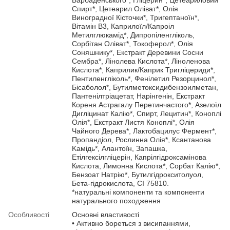
Спирт*, Цетеарил Оліват*, Олія
Виноградної Кісточки*, Тригептаноїн*,
Вітамін В3, Каприлоїл/Капроіл
Метилглюкамід*, Дипропіленгліколь,
Сорбітан Оліват*, Токоферол*, Олія
Соняшнику*, Екстракт Деревини Сосни
Сембра*, Лінолева Кислота*, Ліноленова
Кислота*, Каприлик/Каприк Тригліцериди*,
Пентиленгліколь*, Фенілетил Резорцинол*,
Бісаболол*, Бутилметоксидибензоилметан,
Пантенілтріацетат, Нарінгенін, Екстракт
Кореня Астрагалу Перетинчастого*, Азелоїл
Дигліцинат Калію*, Спирт, Лецитин*, Коноплі
Олія*, Екстракт Листя Коноплі*, Олія
Чайного Дерева*, Лактобацилус Фермент*,
Пропандіол, Рослинна Олія*, Ксантанова
Kамідь*, Алантоїн, Запашка,
Етілгексілгліцерін, Капрілгідроксамінова
Кислота, Лимонна Кислота*, Сорбат Калію*,
Бензоат Натрію*, Бутилгідрокситолуол,
Бета-гідрокислота, СI 75810.
*натуральні компоненти та компоненти
натурального походження
Особливості
Основні властивості
• Активно бореться з висипаннями,