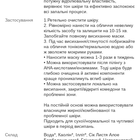
потужну відбілювальну властивість,
вирівнює тон шкіри та ефективно заспокоює
всі запальні процеси.
Застосування
1.Ретельно очистити шкіру.
2. Рівномірно нанести на обличчя невелику
кількість засобу та залишити на 10-15 хв.
Запобігайте повному висиханню маски.
3. Під час висихання/стянутості побризкайте
на обличчя тоніком/термальною водою або
ж зволожте мокрими руками.
• Наносити маску можна 1-3 рази в тиждень
• Можна використовувати після пілінгу з
АНА-кислотами/ензимами. Тоді шкіра буде
глибоко очищена й активні компоненти
краще проникатимуть вглиб шкіри.
• Можна застосовувати локально на
висипання, закриті/відкриті комедони та
проблемні зони.
На постійній основі можна використовувати
власницям жирної/комбінованої та
проблемної шкіри.
Підходить для сухої/нормальної та чутливої
шкіри в період висипань.
Склад
Вода*, Каолін*, Ілліт*, Сік Листя Алое
Барбаденського*, Гліцерин*, Цетеариловий