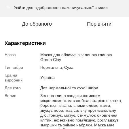
Увійти
для відображення накопичувальної знижки
%
До обраного
Порівняти
Характеристики
Назва
Маска для обличчя з зеленою глиною
Green Clay
Тип шкіри
Нормальна, Суха
Країна
Україна
виробник
Для кого
Для нормальної та сухої шкіри
Вплив
Зелена глина завдяки активним
мікроелементам запобігає старінню клітин,
бореться із запальними елементами,
звужує пори, має сильну протизапальну
дію, тонізує, матує, стимулює оновлення
клітин, ефективно пом'якшує, розгладжує
зморшки та знімає набряки. Маска має