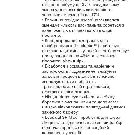
шкірного себуму на 37%, завдяки чому
зменшується кількість комедонів та
запальних елементів на 17%.
• Розчинна похідна азелаїнової кислоти
зменшує кількість висипань та бореться з
акне, освітлює пігментацію та сліди
постакне.
• Концентрований екстракт кедра
швейцарського (Pinolumin™) пригнічує
активність цитокінів, у такий спосіб зменшує
появу запалень на 46% та заспокоює
гіперчутливість шкіри.
• Бісаболол з ромашки та нарінгенін
заспокоюють подразнення, знижують
запальні процеси в шкірі, інтенсивно
зволожують та запобігають
трансепідермальній втраті вологи,
освітлюють пігментацію.
• Ніацин балансує виділення себуму,
бореться з висипаннями та допомагає
швидко відновлювати пошкоджені ділянки
захисного бар'єру.
• Leusidal SF Max - пребіотик для шкіри.
Зміцнює та відновлює її захисний бар'єр,
водночас працює як інноваційний
консервант у засобі.