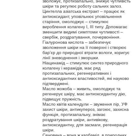
зволожує, протизапально, знижує чутливість
шкіри та регулює роботу сальних залоз.
Цинтелла азіатська екстракт – працює як
антиоксидант, уповільнює уповільнення
старіння, омолоджує – стимулює
вироблення колагену І, ІІІ типу. Допомагає
зменшити видимі симптоми чутливості –
свербіж, роздратування, почервоніння.
Гіалуронова кислота – забезпечує
зволоження шкіри на її поверхні і створює
бар’єр до природної втрати вологи, коригує
лінії зневоднення і зморшки.
Ніацинамід – стимулює синтез природного
колагену і керамідів, має ряд
протизапальних, регенеративних і
антиоксидантних властивостей, які науково
підтверджені.
Масло жожоба – живить, омолоджує та
регенерує шкіру, має антиоксидантну дію,
підвищує пружність.
Масло квітів календули – звуження пір, УФ
захист шкіри, антикупероз, загоює, захисна
функція, протизапальну, знімає
роздратування шкіри, антивікову,
антиоксидантну, для засмаги, регенерація
шкіри.
Сечовина – вона ж карбамід, в природних