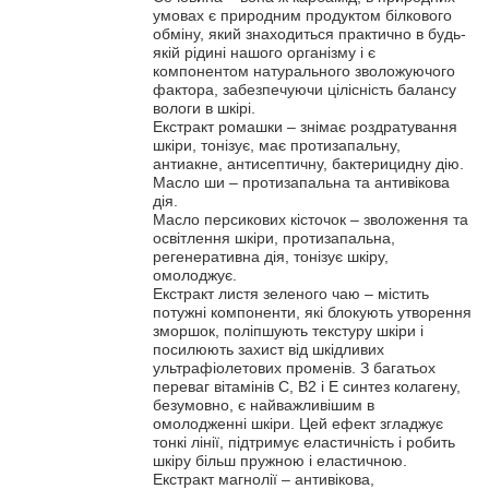
умовах є природним продуктом білкового
обміну, який знаходиться практично в будь-
якій рідині нашого організму і є
компонентом натурального зволожуючого
фактора, забезпечуючи цілісність балансу
вологи в шкірі.
Екстракт ромашки – знімає роздратування
шкіри, тонізує, має протизапальну,
антиакне, антисептичну, бактерицидну дію.
Масло ши – протизапальна та антивікова
дія.
Масло персикових кісточок – зволоження та
освітлення шкіри, протизапальна,
регенеративна дія, тонізує шкіру,
омолоджує.
Екстракт листя зеленого чаю – містить
потужні компоненти, які блокують утворення
зморшок, поліпшують текстуру шкіри і
посилюють захист від шкідливих
ультрафіолетових променів. З багатьох
переваг вітамінів С, В2 і Е синтез колагену,
безумовно, є найважливішим в
омолодженні шкіри. Цей ефект згладжує
тонкі лінії, підтримує еластичність і робить
шкіру більш пружною і еластичною.
Екстракт магнолії – антивікова,