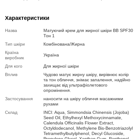
Характеристики
Назва
Матуючий крем для жирної шкіри BB SPF30
Тон 1
Тип шкіри
Комбінована/Жирна
Країна
Україна
виробник
Для кого
Для жирної шкіри
Вплив
Чудово матує жирну шкіру, вирівнює колір
та тон обличчя, знімає запалення, надійно
захищає від ультрафіолетового
опромінення.
Застосування
наносити на шкіру обличчя масажними
рухами
Склад
INCI: Aqua, Simmondsia Chinensis (Jojoba)
Seed Oil, Ethylhexyl Methoxycinnamate,
Calendula Officinalis Flower Extract,
Octyldodecanol, Methylene Bis-Benzotriazolyl
Tetramethylbutylphenol, Decyl Glucoside,
Propylene Glycol, Xanthan Gum, Panthenol,