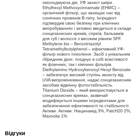
омолоджуюча дія, УФ захист шкіри.
Ethylhexyl Methoxycinnamate (EHMC) –
органічний фільтр, що захищає нас від
сонячних променів B-типу. Інгредієнт
підтвердив свою безпеку при клінічних
випробуваннях і активно вводиться в склади
сонцезахисних кремів, спреїв, бальзамів
для губ і волосся з високим рівнем SPF.
Methylene bis – Benzotriazolyl
Tetramethylbutylphenol – ефективний УФ-
фільтр нового покоління. Засіб з унікальним
гібридним дією: поєднує в собі властивості
як фізичних, так і хімічних фільтрів.
Diethylamino Hydroxybenzoyl Hexyl Benzoate
– забезпечує високий ступінь захисту від
UVA випромінювання, надає сонцезахисним
засобам відмінну фотостабільність.
Titanium Dioxide – який використовується в
сонцезахисних кремах, зазвичай
модифікується іншими інгредієнтами для
забезпечення ефективності та стабільності.
Активи: Активи: Ніацинамід 3%, PatcH20 2%,
Maxnolia 1%
Відгуки