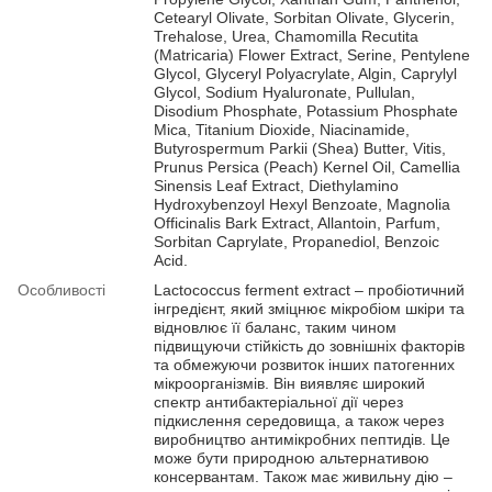
Cetearyl Olivate, Sorbitan Olivate, Glycerin,
Trehalose, Urea, Chamomilla Recutita
(Matricaria) Flower Extract, Serine, Pentylene
Glycol, Glyceryl Polyacrylate, Algin, Caprylyl
Glycol, Sodium Hyaluronate, Pullulan,
Disodium Phosphate, Potassium Phosphate
Mica, Titanium Dioxide, Niacinamide,
Butyrospermum Parkii (Shea) Butter, Vitis,
Prunus Persica (Peach) Kernel Oil, Camellia
Sinensis Leaf Extract, Diethylamino
Hydroxybenzoyl Hexyl Benzoate, Magnolia
Officinalis Bark Extract, Allantoin, Parfum,
Sorbitan Caprylate, Propanediol, Benzoic
Acid.
Особливості
Lactococcus ferment extract – пробіотичний
інгредієнт, який зміцнює мікробіом шкіри та
відновлює її баланс, таким чином
підвищуючи стійкість до зовнішніх факторів
та обмежуючи розвиток інших патогенних
мікроорганізмів. Він виявляє широкий
спектр антибактеріальної дії через
підкислення середовища, а також через
виробництво антимікробних пептидів. Це
може бути природною альтернативою
консервантам. Також має живильну дію –