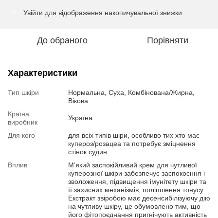
Увійти
для відображення накопичувальної знижки
%
До обраного
Порівняти
Характеристики
Тип шкіри
Нормальна, Суха, Комбінована/Жирна,
Вікова
Країна
Україна
виробник
Для кого
для всіх типів шіри, особливо тих хто має
купероз/розацеа та потребує зміцнення
стінок судин
Вплив
М’який заспокійливий крем для чутливої
куперозної шкіри забезпечує заспокоєння і
зволоження, підвищення імунітету шкіри та
її захисних механізмів, поліпшення тонусу.
Екстракт звіробою має десенсибілізуючу дію
на чутливу шкіру, це обумовлено тим, що
його фітопоєднання пригнічують активність