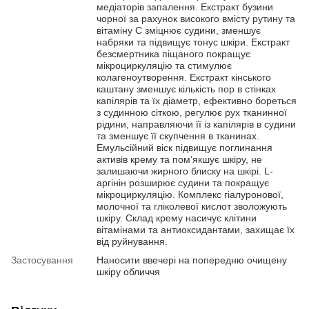
медіаторів запалення. Екстракт бузини
чорної за рахунок високого вмісту рутину та
вітаміну С зміцнює судини, зменшує
набряки та підвищує тонус шкіри. Екстракт
безсмертника піщаного покращує
мікроциркуляцію та стимулює
колагеноутворення. Екстракт кінського
каштану зменшує кількість пор в стінках
капілярів та їх діаметр, ефективно бореться
з судинною сіткою, регулює рух тканинної
рідини, направляючи її із капілярів в судини
та зменшує її скупчення в тканинах.
Емульсійний віск підвищує поглинання
активів крему та пом’якшує шкіру, не
залишаючи жирного блиску на шкірі. L-
аргінін розширює судини та покращує
мікроциркуляцію. Комплекс гіалуронової,
молочної та гліколевої кислот зволожують
шкіру. Склад крему насичує клітини
вітамінами та антиоксидантами, захищає їх
від руйнування.
Застосування
Наносити ввечері на попередню очищену
шкіру обличчя