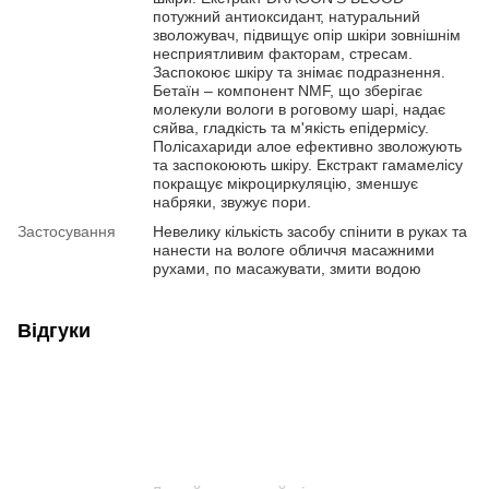
потужний антиоксидант, натуральний
зволожувач, підвищує опір шкіри зовнішнім
несприятливим факторам, стресам.
Заспокоює шкіру та знімає подразнення.
Бетаїн – компонент NMF, що зберігає
молекули вологи в роговому шарі, надає
сяйва, гладкість та м'якість епідермісу.
Полісахариди алое ефективно зволожують
та заспокоюють шкіру. Екстракт гамамелісу
покращує мікроциркуляцію, зменшує
набряки, звужує пори.
Застосування
Невелику кількість засобу спінити в руках та
нанести на вологе обличчя масажними
рухами, по масажувати, змити водою
Відгуки