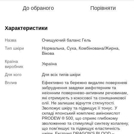
До обраного
Порівняти
Характеристики
Назва
Очищуючий баланс Гель
Тип шкіри
Нормальна, Суха, Комбінована/Жирна,
Вікова
Країна
Україна
виробник
Для кого
Для всіх типів шкіри
Вплив
Ефективно та бережно видаляє поверхневі
забруднення завдяки амфотерним та
неіонним поверхнево-активним речовинам,
які отримують з кокосової та соняшникової
олії. Не залишає відчуття стягнутості.
Зволожує шкіру та підвищує її тонус. У
складі японський комплекс амінокислот
PRODEW ® 500, що сприяє глибокому
зволоженню та стимуляції синтезу колагену,
що пом'якшує та підвищує еластичність
шкіри. Екстракт DRAGON'S BLOOD –