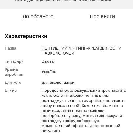
До обраного
Порівняти
Характеристики
Назва
ПЕПТИДНИЙ ЛІФТИНГ-КРЕМ ДЛЯ ЗОНИ
НАВКОЛО ОЧЕЙ
Тип шкіри
Вікова
Країна
Україна
виробник
Для кого
для вікової шкіри
Вплив
Передовий омолоджувальний крем містить
комплекс антивікових пептидів, які
розгладжують лінії та зморшки, оновлюють
шкіру навколо очей. Комплекс вітамінів та
антиоксидантів помітно освітлює
періорбітальну зону, миттєво зволожує та
розгладжує шкіру, забезпечує
моментальний ефект та довгостроковий
результат.