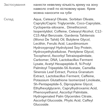
Застосування
нанести невелику кількість крему на зону
навколо очей по кістковому краю. Крем
можна наносити на губи
Склад
Aqua, Cetearyl Olivate, Sorbitan Olivate,
Caprylic/Capric Triglyceride, Coco-Caprylate,
Cyclopenta-siloxane,. Dimethiconol,
Isopentyldiol, Coffeine, Cetearyl Alcohol, C12-
C15 Alkyl Benzoate, Gardenia Tahitensis
(Monoi De Tahiti) Oil, Butylene Glycol,
Lecithin, Ferulic Acid, Laurdimonium
Hydroxypropyl Hydrolyzed Soy Protein,
Hydroxyethylcellulose, Pentylene Glycol,
Tocopherol, Ascorbyl Tetraisopalmitate,
Carbomer, DNA, Lactobacillus Ferment
Lysate, Acetyl Hexapeptide-8, N-Prolyl
Palmitoyl Tripeptide-56 Acetate, Camellia
Sinensis Leaf Extract, Punica Granatum
Extract, Lactobacillus Ferment, Caffeine,
Potassium Glutathione Isomerized Linoleate,
Sh-Pentapeptide-5, Dipropylene Glycol,
Ethylhexylglycerin, Caprylhydroxamic Acid,
Phenoxyethanol, Ascorbyl Palmitate,
Hydrogenated Palm Glycerides Citrate,
Ascorbyl Glucoside, Phytic Acid, Caffeyl
Glucoside.