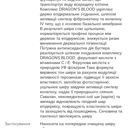
транспортує воду всередину клітини.
Комплекс DRAGON'S BLOOD укріплює
дермо епідермальне зʼєднання, шляхом
активації синтезу фібронектину та колагену
IV типу, що є основою базальної мембрани.
В результаті шкіра стає щільнішою,
нормалізуються трофічні процеси між
дермою та епідермісом, знижується ризик
виникнення дермальної пігментації.
Потужна антиоксидантна дія бустера
реалізується шляхом поєднання комплексу
DRAGONS BLOOD, ферулової кислоти з
вітамінами С і Е. Ферулова кислота є
природнім УФ фільтром.Така формула
вирівнює тон шкіри за рахунок модуляції
активності тирозинази, підвищує її захисні
властивості, запобігає фотостарінню,
ущільнює шкіру завдяки активації синтезу
колагену, надає її природнього сяяння.
Сквалан, некомедогенні олії ши (каріте) та
авокадо відновлюють ліпідний шар
епідермісу, покращують еластичність шкіри
та захищають від пошкоджень. Сечовина та
пантенол зволожують шкіру.
Застосування
Наносити на попередню очищену шкіру