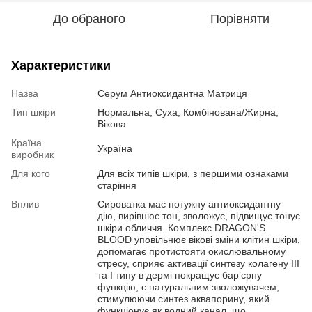
До обраного
Порівняти
Характеристики
Назва
Серум Антиоксидантна Матриця
Тип шкіри
Нормальна, Суха, Комбінована/Жирна,
Вікова
Країна
Україна
виробник
Для кого
Для всіх типів шкіри, з першими ознаками
старіння
Вплив
Сироватка має потужну антиоксидантну
дію, вирівнює тон, зволожує, підвищує тонус
шкіри обличчя. Комплекс DRAGON'S
BLOOD уповільнює вікові зміни клітин шкіри,
допомагає протистояти окислювальному
стресу, сприяє активації синтезу колагену III
та І типу в дермі покращує барʼєрну
функцію, є натуральним зволожувачем,
стимулюючи синтез аквапорину, який
функціонує як водний канал, що