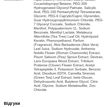
Cocamidopropyl Betaine, PEG-200
Hydrogenated Glyceryl Palmate, Salicylic
Acid, PEG-150 Pentaerythrityl Tetrastearate,
Glycerin, PEG-6 Caprylic/Capric Glycerides,
Guar Hydroxypropyltrimonium Chloride, PEG-
7 Glyceryl Cocoate, Sodium Chloride,
Menthol, Polyquaternium-11, Sodium
Benzoate, Menthyl Lactate, Melaleuca
Alternifolia (Tea Tree) Leaf Oil, Hydrolyzed
Keratin, Phenoxyethanol, Parfum
(Fragrance), Aloe Barbadensis (Aloe Vera)
Leaf Juice, Sodium Hydroxide, Anthemis
Nobilis Flower (Roman Chamomile) Extract,
Pisum Sativum (Pea) Sprout Extract, Dextran,
Larix Europaea Wood Extract, Trifolium
Pratense (Clover) Flower Extract, Acetyl
Tetrapeptide-3, Potassium Sorbate, Benzoic
Acid, Disodium EDTA, Camellia Sinensis
(Green Tea) Leaf Extract, beta-Glucan,
Dehydroacetic Acid, Butylene Glycol, Citric
Acid, Glycine, Sodium Metabisulfite, Zinc
Chloride.
Відгуки