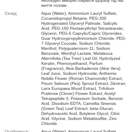
необхідно використовувати щоразу під час
миття голови.
Склад
Aqua (Water), Ammonium Lauryl Sulfate,
Cocamidopropyl Betaine, PEG-200
Hydrogenated Glyceryl Palmate, Salicylic
Acid, PEG-150 Pentaerythrityl Tetrastearate,
Glycerin, PEG-6 Caprylic/Capric Glycerides,
Guar Hydroxypropyltrimonium Chloride, PEG-
7 Glyceryl Cocoate, Sodium Chloride,
Menthol, Polyquaternium-11, Sodium
Benzoate, Menthyl Lactate, Melaleuca
Alternifolia (Tea Tree) Leaf Oil, Hydrolyzed
Keratin, Phenoxyethanol, Parfum
(Fragrance), Aloe Barbadensis (Aloe Vera)
Leaf Juice, Sodium Hydroxide, Anthemis
Nobilis Flower (Roman Chamomile) Extract,
Pisum Sativum (Pea) Sprout Extract, Dextran,
Larix Europaea Wood Extract, Trifolium
Pratense (Clover) Flower Extract, Acetyl
Tetrapeptide-3, Potassium Sorbate, Benzoic
Acid, Disodium EDTA, Camellia Sinensis
(Green Tea) Leaf Extract, beta-Glucan,
Dehydroacetic Acid, Butylene Glycol, Citric
Acid, Glycine, Sodium Metabisulfite, Zinc
Chloride.
Особливості
Aqua (Water), Ammonium Lauryl Sulfate,