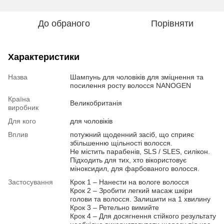
До обраного
Порівняти
Характеристики
Назва
Шампунь для чоловіків для зміцнення та
посилення росту волосся NANOGEN
Країна
Великобританія
виробник
Для кого
для чоловіків
Вплив
потужний щоденний засіб, що сприяє
збільшенню щільності волосся.
Не містить парабенів, SLS / SLES, силікон.
Підходить для тих, хто вікористовує
міноксидил, для фарбованого волосся.
Застосування
Крок 1 – Нанести на вологе волосся
Крок 2 – Зробити легкий масаж шкіри
голови та волосся. Залишити на 1 хвилину
Крок 3 – Ретельно вимийте
Крок 4 – Для досягнення стійкого результату