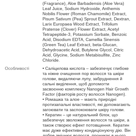
(Fragrance), Aloe Barbadensis (Aloe Vera)
Leaf Juice, Sodium Hydroxide, Anthemis
Nobilis Flower (Roman Chamomile) Extract,
Pisum Sativum (Pea) Sprout Extract, Dextran,
Larix Europaea Wood Extract, Trifolium
Pratense (Clover) Flower Extract, Acetyl
Tetrapeptide-3, Potassium Sorbate, Benzoic
Acid, Disodium EDTA, Camellia Sinensis
(Green Tea) Leaf Extract, beta-Glucan,
Dehydroacetic Acid, Butylene Glycol, Citric
Acid, Glycine, Sodium Metabisulfite, Zinc
Chloride.
Особливості
• Саліцилова кислота – забезпечує глибоке
та ніжне очищення пор волосся та шкіри
голови, видаляючи лупу, забруднення й
сальні виділення, щоб допомогти
засвоєнню комплексу Nanogen Hair Growth
Factor (факторів росту волосся Nanogen).
• Ромашка та алое – мають природні
протизапальні властивості, які допомагають
загоювати та заспокоювати шкіру голови.
• Кератин – це натуральний білок, що
забезпечує зволоження волосся та шкіри, а
також створює ефект потовщення. Кератин
має дуже ефективну кондиціонуючу дію. Він
добре зміцнює волосся, проникає в нього,