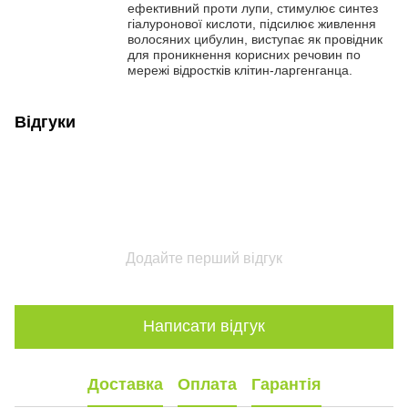
ефективний проти лупи, стимулює синтез
гіалуронової кислоти, підсилює живлення
волосяних цибулин, виступає як провідник
для проникнення корисних речовин по
мережі відростків клітин-ларгенганца.
Відгуки
Додайте перший відгук
Написати відгук
Доставка
Оплата
Гарантія