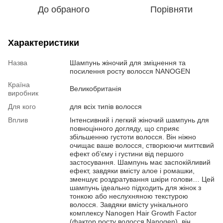
До обраного
Порівняти
Характеристики
Назва
Шампунь жіночий для зміцнення та
посилення росту волосся NANOGEN
Країна
Великобританія
виробник
Для кого
для всіх типів волосся
Вплив
Інтенсивний і легкий жіночий шампунь для
повноцінного догляду, що сприяє
збільшенню густоти волосся. Він ніжно
очищає ваше волосся, створюючи миттєвий
ефект об’єму і густини від першого
застосування. Шампунь має заспокійливий
ефект, завдяки вмісту алое і ромашки,
зменшує роздратування шкіри голови… Цей
шампунь ідеально підходить для жінок з
тонкою або неслухняною текстурою
волосся. Завдяки вмісту унікального
комплексу Nanogen Hair Growth Factor
(фактор росту волосся Nanogen), він