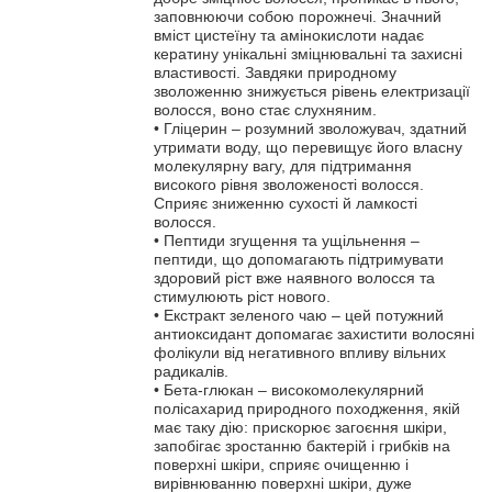
заповнюючи собою порожнечі. Значний
вміст цистеїну та амінокислоти надає
кератину унікальні зміцнювальні та захисні
властивості. Завдяки природному
зволоженню знижується рівень електризації
волосся, воно стає слухняним.
• Гліцерин – розумний зволожувач, здатний
утримати воду, що перевищує його власну
молекулярну вагу, для підтримання
високого рівня зволоженості волосся.
Сприяє зниженню сухості й ламкості
волосся.
• Пептиди згущення та ущільнення –
пептиди, що допомагають підтримувати
здоровий ріст вже наявного волосся та
стимулюють ріст нового.
• Екстракт зеленого чаю – цей потужний
антиоксидант допомагає захистити волосяні
фолікули від негативного впливу вільних
радикалів.
• Бета-глюкан – високомолекулярний
полісахарид природного походження, якій
має таку дію: прискорює загоєння шкіри,
запобігає зростанню бактерій і грибків на
поверхні шкіри, сприяє очищенню і
вирівнюванню поверхні шкіри, дуже