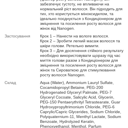
забезпечує густоту, не впливаючи на
нормальний ріст волосся. Він підходить для
тих, хто користується міноксидилом, та
ідеально поєднується з Кондиціонером для
зміцнення та посилення росту волосся для
жінок від Nanogen.
Застосування
Крок 1 – Нанести на вологе волосся.
Крок 2 – Зробити легкий масаж волосся та
шкіри голови. Ретельно вимити.
Крок 3 – Для досягнення стійкого результату
необхідно використовувати щоразу під час
миття голови разом з Кондиціонером для
зміцнення та посилення росту волосся для
жінок та Сироваткою для стимулювання
росту волосся Nanogen.
Склад
Aqua (Water), Ammonium Lauryl Sulfate,
Cocamidopropyl Betaine, PEG-200
Hydrogenated Glyceryl Palmate, PEG-7
Glyceryl Cocoate, Salicylic Acid, Glycerin,
PEG-150 Pentaerythrityl Tetrastearate, Guar
Hydroxypropyltrimonium Chloride, PEG-6
Caprylic/Capric Glycerides, Sodium Chloride,
Polyquaternium-11, Menthyl Lactate, Sodium
Benzoate, Hydrolyzed Keratin,
Phenoxyethanol, Menthol, Parfum