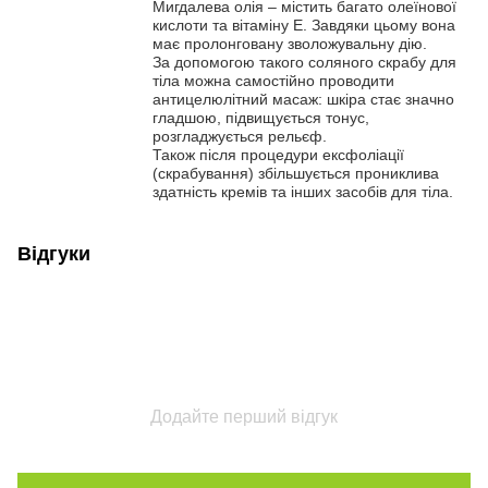
Мигдалева олія – містить багато олеїнової
кислоти та вітаміну Е. Завдяки цьому вона
має пролонговану зволожувальну дію.
За допомогою такого соляного скрабу для
тіла можна самостійно проводити
антицелюлітний масаж: шкіра стає значно
гладшою, підвищується тонус,
розгладжується рельєф.
Також після процедури ексфоліації
(скрабування) збільшується прониклива
здатність кремів та інших засобів для тіла.
Відгуки
Додайте перший відгук