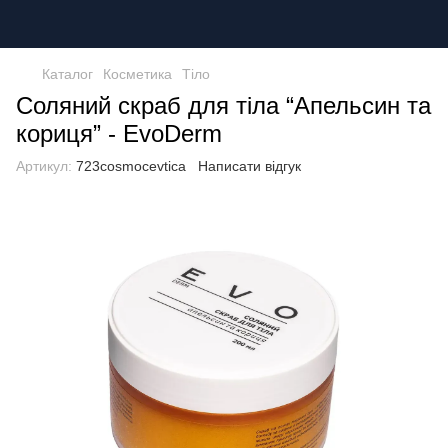
Каталог
Косметика
Тіло
Соляний скраб для тіла “Апельсин та
кориця” - EvoDerm
Артикул:
723cosmocevtica
Написати відгук