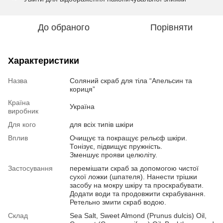
До обраного
Порівняти
Характеристики
Назва
Соляний скраб для тіла “Апельсин та
кориця”
Країна
Україна
виробник
Для кого
для всіх типів шкіри
Вплив
Очищує та покращує рельєф шкіри.
Тонізує, підвищує пружність.
Зменшує прояви целюліту.
Застосування
перемішати скраб за допомогою чистої
сухої ложки (шпателя). Нанести трішки
засобу на мокру шкіру та проскрабувати.
Додати води та продовжити скрабування.
Ретельно змити скраб водою.
Склад
Sea Salt, Sweet Almond (Prunus dulcis) Oil,