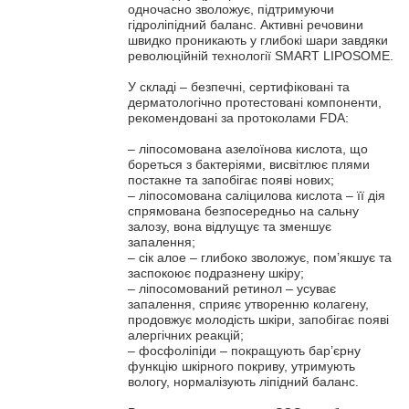
одночасно зволожує, підтримуючи
гідроліпідний баланс. Активні речовини
швидко проникають у глибокі шари завдяки
революційній технології SMART LIPOSOME.
У складі – безпечні, сертифіковані та
дерматологічно протестовані компоненти,
рекомендовані за протоколами FDA:
– ліпосомована азелоїнова кислота, що
бореться з бактеріями, висвітлює плями
постакне та запобігає появі нових;
– ліпосомована саліцилова кислота – її дія
спрямована безпосередньо на сальну
залозу, вона відлущує та зменшує
запалення;
– сік алое – глибоко зволожує, пом’якшує та
заспокоює подразнену шкіру;
– ліпосомований ретинол – усуває
запалення, сприяє утворенню колагену,
продовжує молодість шкіри, запобігає появі
алергічних реакцій;
– фосфоліпіди – покращують бар’єрну
функцію шкірного покриву, утримують
вологу, нормалізують ліпідний баланс.