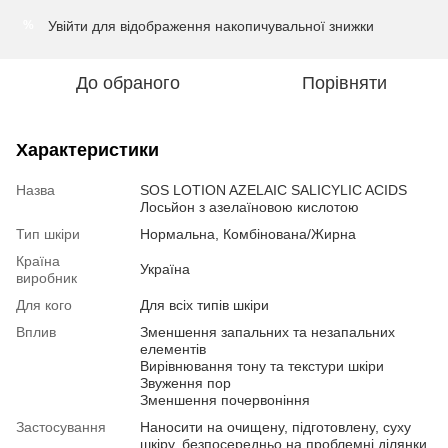
Увійти
для відображення накопичувальної знижки
%
До обраного
Порівняти
Характеристики
Назва
SOS LOTION AZELAIC SALICYLIC ACIDS
Лосьйон з азелаїновою кислотою
Тип шкіри
Нормальна, Комбінована/Жирна
Країна
Україна
виробник
Для кого
Для всіх типів шкіри
Вплив
Зменшення запальних та незапальних
елементів
Вирівнювання тону та текстури шкіри
Звуження пор
Зменшення почервоніння
Застосування
Наносити на очищену, підготовлену, суху
шкіру, безпосередньо на проблемні ділянки