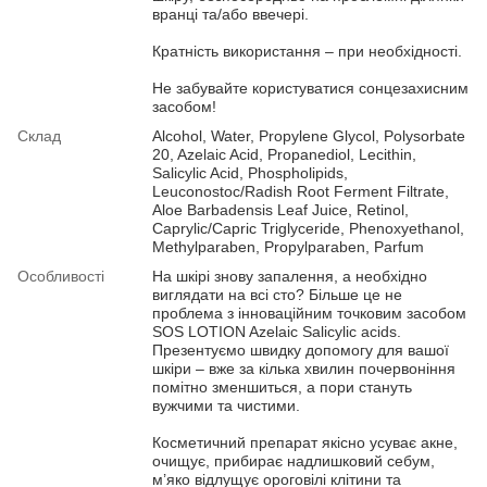
вранці та/або ввечері.
Кратність використання – при необхідності.
Не забувайте користуватися сонцезахисним
засобом!
Склад
Alcohol, Water, Propylene Glycol, Polysorbate
20, Azelaic Acid, Propanediol, Lecithin,
Salicylic Acid, Phospholipids,
Leuconostoc/Radish Root Ferment Filtrate,
Aloe Barbadensis Leaf Juice, Retinol,
Caprylic/Capric Triglyceride, Phenoxyethanol,
Methylparaben, Propylparaben, Parfum
Особливості
На шкірі знову запалення, а необхідно
виглядати на всі сто? Більше це не
проблема з інноваційним точковим засобом
SOS LOTION Azelaic Salicylic acids.
Презентуємо швидку допомогу для вашої
шкіри – вже за кілька хвилин почервоніння
помітно зменшиться, а пори стануть
вужчими та чистими.
Косметичний препарат якісно усуває акне,
очищує, прибирає надлишковий себум,
м’яко відлущує ороговілі клітини та