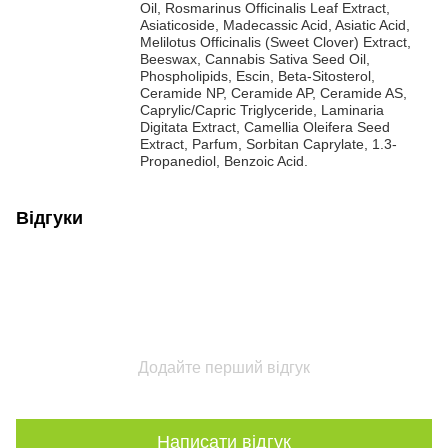
Oil, Rosmarinus Officinalis Leaf Extract,
Asiaticoside, Madecassic Acid, Asiatic Acid,
Melilotus Officinalis (Sweet Clover) Extract,
Beeswax, Cannabis Sativa Seed Oil,
Phospholipids, Escin, Beta-Sitosterol,
Ceramide NP, Ceramide AP, Ceramide AS,
Caprylic/Capric Triglyceride, Laminaria
Digitata Extract, Camellia Oleifera Seed
Extract, Parfum, Sorbitan Caprylate, 1.3-
Propanediol, Benzoic Acid.
Відгуки
Додайте перший відгук
Написати відгук