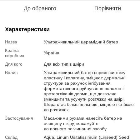
До обраного
Порівняти
Характеристики
Назва
Ультраживильний церамідний батер
Країна
Україна
виробник
Для кого
Для всіх типів шкіри
Вплив
Ультраживильний батер сприяє синтезу
еластину і колагену, зміцнює дермальні
структури за рахунок інгібування
ферметативного руйнування волокон і
протеогліканів дерми, що дозволяє
зменшити та усунути розтяжки на шкірі.
Шкіра стає більш щільною, міцною і стійкою
до розтяжок.
Застосування
Масажними рухами нанесіть батер на
очищену шкіру, масажуйте
до повного поглинання засобу.
Склад
Aqua, Linum Usitatissimum (Linseed) Seed