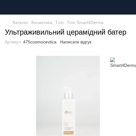
Каталог
Косметика
Тіло
Тіло Smart4Derma
Ультраживильний церамідний батер
Артикул:
475cosmocevtica
Написати відгук