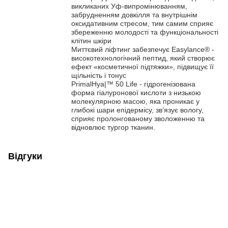
викликаних Уф-випромінюванням,
забрудненням довкілля та внутрішнім
оксидативним стресом, тим самим сприяє
збереженню молодості та функціональності
клітин шкіри
Миттєвий ліфтинг забезпечує Easylance® -
високотехнологічний пептид, який створює
ефект «косметичної підтяжки», підвищує її
щільність і тонус
PrimalHya|™ 50 Life - гідрогенізована
форма гіалуронової кислоти з низькою
молекулярною масою, яка проникає у
глибокі шари епідермісу, звʼязує вологу,
сприяє пролонгованому зволоженню та
відновлює тургор тканин.
Відгуки