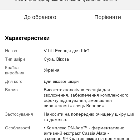
До обраного
Порівняти
Характеристики
Назва
V-Lift Есенція для Шиї
Тип шкіри
Суха, Вікова
Країна
Україна
виробник
Для кого
Для вікової шкіри
Вплив
Високотехнологічна есенція для
зволоження, забезпечення комплексного
ефекту підтягування, зменшення
вираженості «кілець Венери».
Застосування
Наносити на попередню очищену шкіру шиї
та декольте
Особливості
• Комплекс DN-Age™ - ферментативно
активний екстракт Cassia Alata -
захищає ДНК клітин шкіри від пошкоджень,