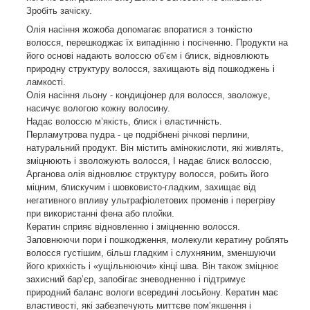
Зробіть зачіску.
Олія насіння жожоба допомагає впоратися з тонкістю
волосся, перешкоджає їх випадінню і посіченню. Продукти на
його основі надають волоссю обʼєм і блиск, відновлюють
природну структуру волосся, захищають від пошкоджень і
ламкості.
Олія насіння льону - кондиціонер для волосся, зволожує,
насичує вологою кожну волосину.
Надає волоссю мʼякість, блиск і еластичність.
Перламутрова пудра - це подрібнені річкові перлини,
натуральний продукт. Він містить амінокислоти, які живлять,
зміцнюють і зволожують волосся, І надає блиск волоссю,
Арганова олія відновлює структуру волосся, робить його
міцним, блискучим і шовковисто-гладким, захищає від
негативного впливу ультрафіолетових променів і перегріву
при використанні фена або плойки.
Кератин сприяє відновленню і зміцненню волосся.
Заповнюючи пори і пошкодження, молекули кератину роблять
волосся густішим, більш гладким і слухняним, зменшуючи
його крихкість і «ущільнюючи» кінці шва. Він також зміцнює
захисний барʼєр, запобігає зневодненню і підтримує
природний баланс вологи всередині лосьйону. Кератин має
властивості, які забезпечують миттєве помʼякшення і