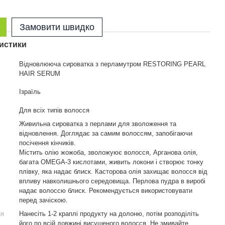
Замовити швидко
истики
Відновлююча сироватка з перламутром RESTORING PEARL
HAIR SERUM
Ізраїль
Для всіх типів волосся
Живильна сироватка з перлами для зволоження та
відновлення. Доглядає за самим волоссям, запобігаючи
посічення кінчиків.
Містить олію жожоба, зволожуює волосся, Арганова олія,
багата OMEGA-3 кислотами, живить локони і створює тонку
плівку, яка надає блиск. Касторова олія захищає волосся від
впливу навколишнього середовища. Перлова пудра в виробі
надає волоссю блиск. Рекомендується використовувати
перед зачіскою.
ня
Нанесіть 1-2 краплі продукту на долоню, потім розподіліть
його по всій довжині висушеного волосся. Не змивайте.