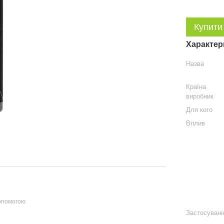
Купити
Характер
Назва
Країна
виробник
Для кого
Вплив
допомогою
Застосуван