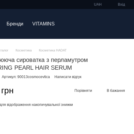
UAH
Вхід
Бренди
VITAMINS
аталог
Косметика
Косметика HADAT
ююча сироватка з перламутром
ING PEARL HAIR SERUM
Артикул: 90013cosmocevtica
Написати відгук
 грн
Порівняти
В бажання
для відображення накопичувальної знижки