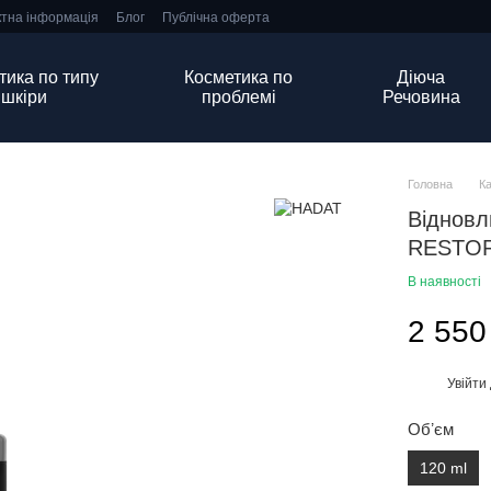
ктна інформація
Блог
Публічна оферта
тика по типу
Косметика по
Діюча
шкіри
проблемі
Речовина
Головна
К
Відновл
RESTOR
В наявності
2 550
Увійти
%
Обʼєм
120 ml