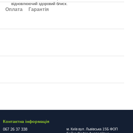
відновлюючий здоровий блиск.
Оплата
Гарантія
Контактна інформація
067 26 37 338
м. Київ вул. Львівська 15Б ФОП