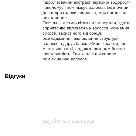
Гідролізований екстракт червоної водорості
- зволожує і помʼякшує волосся. Безпечний
для шкіри голови і волосся, має органічне
походження.
Олія ши - містить вітаміни і мінерали, здатні
сприятливо впливати на волосся: усунення
сухості, захист ного від сонця,
розгладження і відновлення структури
волосся, і дарує блиск. Жирні кислоти, що
містяться в олії, надають локонам блиск і
шовковистість. Також олія ши сприяє
пом'якшенню волосся.
Відгуки
Додайте перший відгук