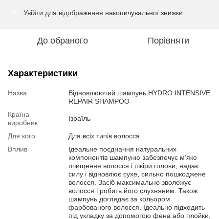
Увійти
для відображення накопичувальної знижки
%
До обраного
Порівняти
Характеристики
Назва
Відновлюючий шампунь HYDRO INTENSIVE
REPAIR SHAMPOO
Країна
Ізраїль
виробник
Для кого
Для всіх типів волосся
Вплив
Ідеальне поєднання натуральних
компонентів шампуню забезпечує мʼяке
очищення волосся і шкіри голови, надає
силу і відновлює сухе, сильно пошкоджене
волосся. Засіб максимально зволожує
волосся і робить його слухняним. Також
шампунь доглядає за кольором
фарбованого волосся. Ідеально підходить
під укладку за допомогою фена або плойки,