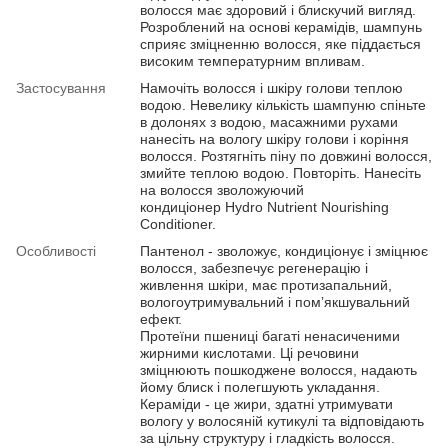
волосся має здоровий і блискучий вигляд.
Розроблений на основі керамідів, шампунь
сприяє зміцненню волосся, яке піддається
високим температурним впливам.
Застосування
Намочіть волосся і шкіру голови теплою
водою. Невелику кількість шампуню спіньте
в долонях з водою, масажними рухами
нанесіть на вологу шкіру голови і коріння
волосся. Розтягніть піну по довжині волосся,
змийте теплою водою. Повторіть. Нанесіть
на волосся зволожуючий
кондиціонер Hydro Nutrient Nourishing
Conditioner.
Особливості
Пантенол - зволожує, кондиціонує і зміцнює
волосся, забезпечує регенерацію і
живлення шкіри, має протизапальний,
вологоутримувальний і помʼякшувальний
ефект.
Протеїни пшениці багаті ненасиченими
жирними кислотами. Ці речовини
зміцнюють пошкоджене волосся, надають
йому блиск і полегшують укладання.
Кераміди - це жири, здатні утримувати
вологу у волосяній кутикулі та відповідають
за цільну структуру і гладкість волосся.