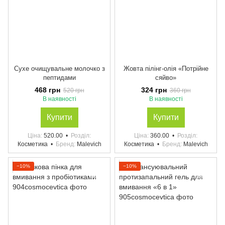
Сухе очищувальне молочко з
Жовта пілінг-олія «Потрійне
пептидами
сяйво»
468 грн
324 грн
520 грн
360 грн
В наявності
В наявності
Купити
Купити
Ціна
520.00
Розділ
Ціна
360.00
Розділ
Косметика
Бренд
Malevich
Косметика
Бренд
Malevich
−10%
−10%