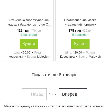
Інтенсивна зволожувальна
Протизапальна маска
маска з бакухіолом. Blue On
«Ідеальний портрет»
Blue Mask Intense Hydration
423 грн
378 грн
470 грн
420 грн
В наявності
В наявності
Купити
Купити
Ціна
470.00
Розділ
Ціна
420.00
Розділ
Косметика
Бренд
Malevich
Косметика
Бренд
Malevich
Показати ще 8 товарів
Назад
Вперед
1
з 2
Malevich- Бренд натхненний творчістю культового українського