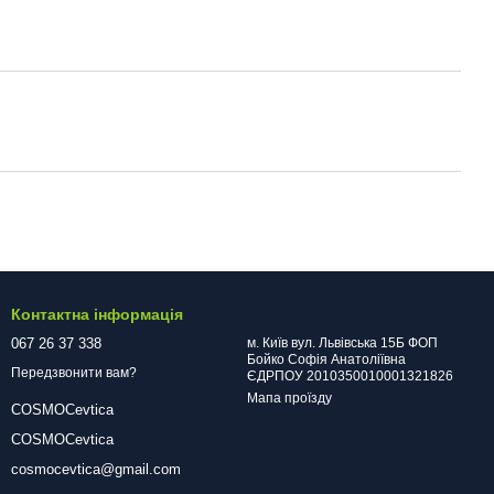
Контактна інформація
067 26 37 338
м. Київ вул. Львівська 15Б ФОП
Бойко Софія Анатоліївна
Передзвонити вам?
ЄДРПОУ 2010350010001321826
Мапа проїзду
COSMOCevtica
COSMOCevtica
cosmocevtica@gmail.com