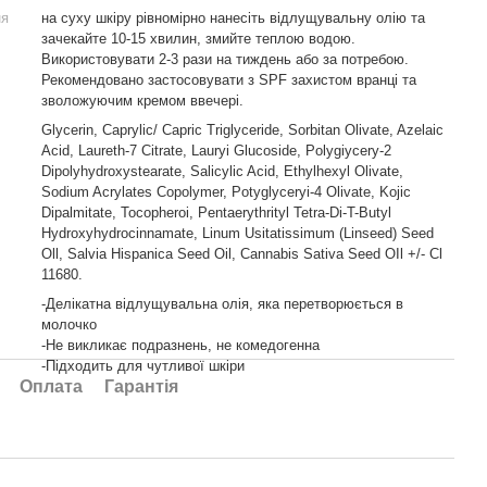
ня
на суху шкіру рівномірно нанесіть відлущувальну олію та
зачекайте 10-15 хвилин, змийте теплою водою.
Використовувати 2-3 рази на тиждень або за потребою.
Рекомендовано застосовувати з SPF захистом вранці та
зволожуючим кремом ввечері.
Glycerin, Caprylic/ Capric Triglyceride, Sorbitan Olivate, Azelaic
Acid, Laureth-7 Citrate, Lauryi Glucoside, Polygiycery-2
Dipolyhydroxystearate, Salicylic Acid, Ethylhexyl Olivate,
Sodium Acrylates Copolymer, Potyglyceryi-4 Olivate, Kojic
Dipalmitate, Tocopheroi, Pentaerythrityl Tetra-Di-T-Butyl
Hydroxyhydrocinnamate, Linum Usitatissimum (Linseed) Seed
Oll, Salvia Hispanica Seed Oil, Cannabis Sativa Seed OIl +/- Cl
11680.
-Делікатна відлущувальна олія, яка перетворюється в
молочко
-Не викликає подразнень, не комедогенна
-Підходить для чутливої шкіри
Оплата
Гарантія