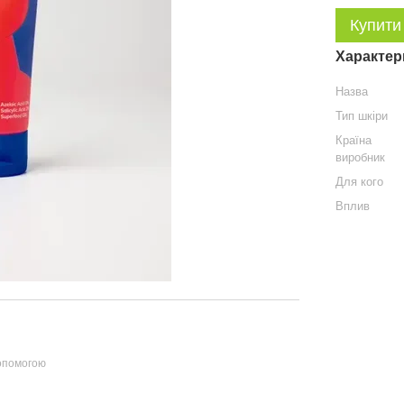
Купити
Характер
Назва
Тип шкіри
Країна
виробник
Для кого
Вплив
допомогою