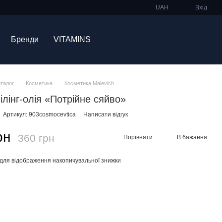
UAH
Вхід
Бренди
VITAMINS
аталог
Косметика
Косметика Malevich
ілінг-олія «Потрійне сяйво»
Артикул: 903cosmocevtica
Написати відгук
рн
360 грн
Порівняти
В бажання
для відображення накопичувальної знижки