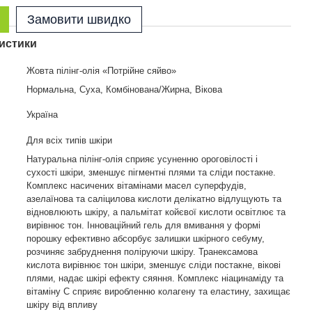
Замовити швидко
истики
Жовта пілінг-олія «Потрійне сяйво»
Нормальна, Суха, Комбінована/Жирна, Вікова
Україна
Для всіх типів шкіри
Натуральна пілінг-олія сприяє усуненню ороговілості і
сухості шкіри, зменшує пігментні плями та сліди постакне.
Комплекс насичених вітамінами масел суперфудів,
азелаїнова та саліцилова кислоти делікатно відлущують та
відновлюють шкіру, а пальмітат койєвої кислоти освітлює та
вирівнює тон. Інноваційний гель для вмивання у формі
порошку ефективно абсорбує залишки шкірного себуму,
розчиняє забруднення поліруючи шкіру. Транексамова
кислота вирівнює тон шкіри, зменшує сліди постакне, вікові
плями, надає шкірі ефекту сяяння. Комплекс ніацинаміду та
вітаміну С сприяє виробленню колагену та еластину, захищає
шкіру від впливу