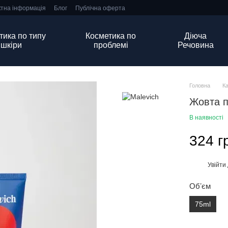
ктна інформація
Блог
Публічна оферта
тика по типу
Косметика по
Діюча
шкіри
проблемі
Речовина
Головна
К
Жовта п
В наявності
324 г
Увійти
%
Обʼєм
75ml