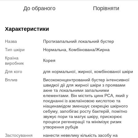
До обраного
Порівняти
Характеристики
Назва
Протизапальний локальний бустер
Тип шкіри
Нормальна, Комбінована/Жирна
Країна
Корея
виробник
Для кого
для нормальної, жирної, комбінованої шкіри
Вплив
Висококонцентрований бустер інтенсивної
швидкої дії для жирної шкіри з проявами
акне та локальними запальними
елементами. Він містить цинк PCA, який у
поєднанні із азелаїновою кислотою та
ніацинамідом зменшує секрецію шкірного
себуму, запобігає росту бактерій, помітно
звужує пори та матує шкіру, прискорює
процеси регенерації та мінімізує ризик
утворення рубців
Застосування
нанести невелику кількість засобу на